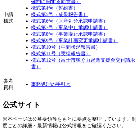
確約に関する同意書）
様式第4号（誓約書）
申請
様式第5号（成果報告書）
様式
様式第6号（財産処分承認申請書）
様式第7号（事業中止承認申請書）
様式第8号（事業廃止承認申請書）
様式第9号（事業計画変更承認申請書）
様式第10号（中間状況報告書）
様式第11号（実績報告書）
様式第12号（富士市稼ぐ力起業支援金交付請求
書）
参考
事務処理の手引き
資料
公式サイト
※本ページは公募要領等をもとに要点を整理しています。制
度ごとの詳細・最新情報は公式情報をご確認ください。