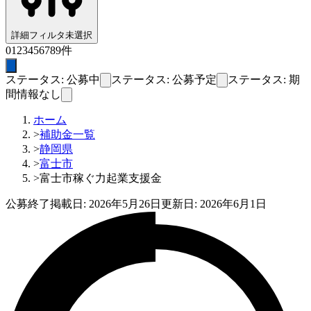
詳細フィルタ
未選択
0
1
2
3
4
5
6
7
8
9
件
ステータス: 公募中
ステータス: 公募予定
ステータス: 期
間情報なし
ホーム
>
補助金一覧
>
静岡県
>
富士市
>
富士市稼ぐ力起業支援金
公募終了
掲載日:
2026年5月26日
更新日:
2026年6月1日