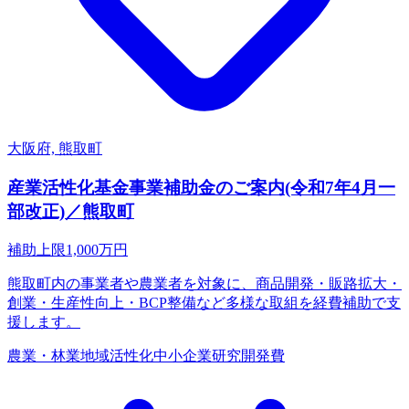
大阪府, 熊取町
産業活性化基金事業補助金のご案内(令和7年4月一
部改正)／熊取町
補助上限
1,000
万円
熊取町内の事業者や農業者を対象に、商品開発・販路拡大・
創業・生産性向上・BCP整備など多様な取組を経費補助で支
援します。
農業・林業
地域活性化
中小企業
研究開発費