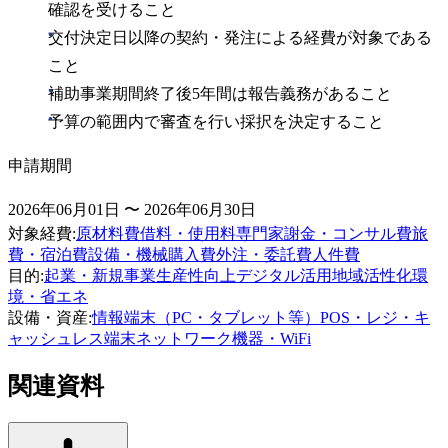
確認を受けること
交付決定日以降の契約・発注による経費が対象である
こと
補助事業期間終了後5年間は報告義務があること
予算の範囲内で審査を行い採択を決定すること
申請期間
2026年06月01日 〜 2026年06月30日
対象経費
:
原材料費
借料・使用料
専門家謝金・コンサル費
旅
費・宿泊費
設備・機械購入費
外注・委託費
人件費
目的
:
起業・新規事業
生産性向上
デジタル活用
地域活性化
環
境・省エネ
設備・資産
:
情報端末（PC・タブレット等）
POS・レジ・キ
ャッシュレス端末
ネットワーク機器・WiFi
関連資料