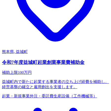
熊本県, 益城町
令和7年度益城町起業創業事業費補助金
補助上限
100
万円
益城町内で新たに起業する事業者の立ち上げ経費を補助し、
経営基盤の確立と雇用創出を支援します。
起業・新規事業
外注・委託費
生産設備（工作機械等）