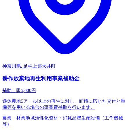
神奈川県, 足柄上郡大井町
耕作放棄地再生利用事業補助金
補助上限
5,000
円
遊休農地5アール以上の再生に対し、面積に応じた交付と重
機等を用いる場合の事業費補助を行います。
農業・林業
地域活性化
資材・消耗品費
生産設備（工作機械
等）