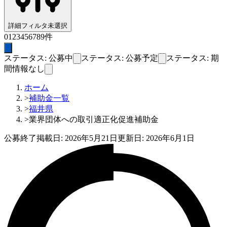
詳細フィルタ
未選択
0
1
2
3
4
5
6
7
8
9
件
ステータス: 公募中
ステータス: 公募予定
ステータス: 期
間情報なし
ホーム
>
補助金一覧
>
福井県
>
業界団体への取引適正化促進補助金
公募終了
掲載日:
2026年5月21日
更新日:
2026年6月1日