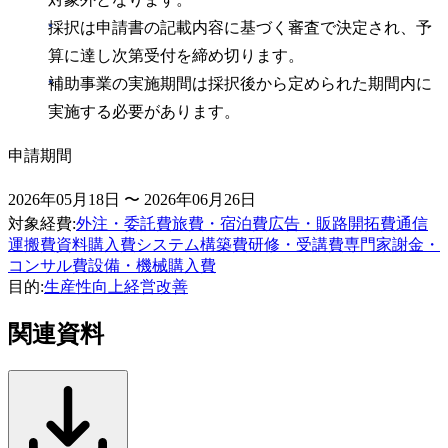
採択は申請書の記載内容に基づく審査で決定され、予
算に達し次第受付を締め切ります。
補助事業の実施期間は採択後から定められた期間内に
実施する必要があります。
申請期間
2026年05月18日 〜 2026年06月26日
対象経費
:
外注・委託費
旅費・宿泊費
広告・販路開拓費
通信
運搬費
資料購入費
システム構築費
研修・受講費
専門家謝金・
コンサル費
設備・機械購入費
目的
:
生産性向上
経営改善
関連資料