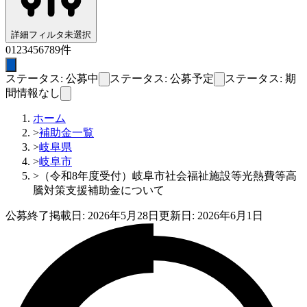
詳細フィルタ
未選択
0
1
2
3
4
5
6
7
8
9
件
ステータス: 公募中
ステータス: 公募予定
ステータス: 期
間情報なし
ホーム
>
補助金一覧
>
岐阜県
>
岐阜市
>
（令和8年度受付）岐阜市社会福祉施設等光熱費等高
騰対策支援補助金について
公募終了
掲載日:
2026年5月28日
更新日:
2026年6月1日