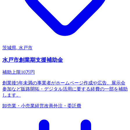
茨城県, 水戸市
水戸市創業期支援補助金
補助上限
10
万円
創業後5年未満の事業者がホームページ作成や広告、展示会
参加など販路開拓・デジタル活用に要する経費の一部を補助
します。
卸売業・小売業
経営改善
外注・委託費