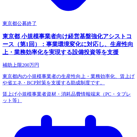
東京都
公募終了
東京都 小規模事業者向け経営基盤強化アシストコ
ース（第1回）：事業環境変化に対応し、生産性向
上・業務効率化を実現する設備投資等を支援
補助上限
200
万円
東京都内の小規模事業者の生産性向上・業務効率化、賃上げ
や省エネ・BCP対策を支援する助成制度です。
賃上げ
小規模事業者
資材・消耗品費
情報端末（PC・タブレ
ット等）