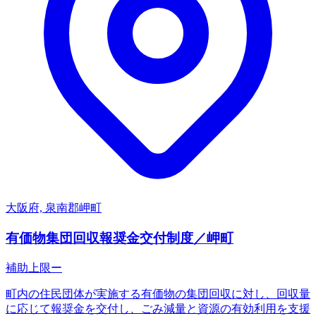
大阪府, 泉南郡岬町
有価物集団回収報奨金交付制度／岬町
補助上限
ー
町内の住民団体が実施する有価物の集団回収に対し、回収量
に応じて報奨金を交付し、ごみ減量と資源の有効利用を支援