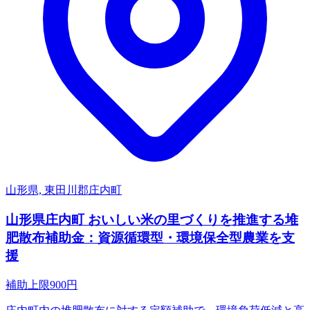
山形県, 東田川郡庄内町
山形県庄内町 おいしい米の里づくりを推進する堆
肥散布補助金：資源循環型・環境保全型農業を支
援
補助上限
900
円