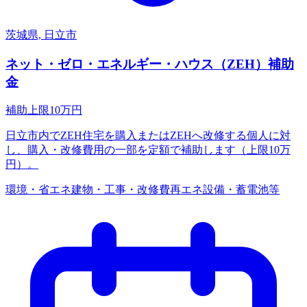
茨城県, 日立市
ネット・ゼロ・エネルギー・ハウス（ZEH）補助
金
補助上限
10
万円
日立市内でZEH住宅を購入またはZEHへ改修する個人に対
し、購入・改修費用の一部を定額で補助します（上限10万
円）。
環境・省エネ
建物・工事・改修費
再エネ設備・蓄電池等