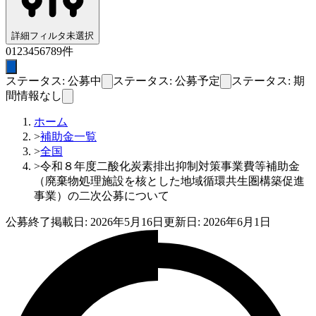
詳細フィルタ
未選択
0
1
2
3
4
5
6
7
8
9
件
ステータス: 公募中
ステータス: 公募予定
ステータス: 期
間情報なし
ホーム
>
補助金一覧
>
全国
>
令和８年度二酸化炭素排出抑制対策事業費等補助金
（廃棄物処理施設を核とした地域循環共生圏構築促進
事業）の二次公募について
公募終了
掲載日:
2026年5月16日
更新日:
2026年6月1日