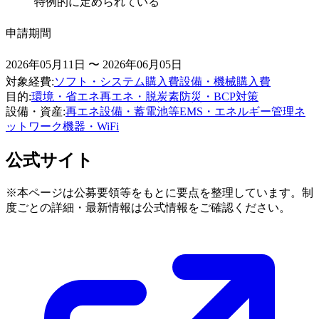
特例的に定められている
申請期間
2026年05月11日 〜 2026年06月05日
対象経費
:
ソフト・システム購入費
設備・機械購入費
目的
:
環境・省エネ
再エネ・脱炭素
防災・BCP対策
設備・資産
:
再エネ設備・蓄電池等
EMS・エネルギー管理
ネ
ットワーク機器・WiFi
公式サイト
※本ページは公募要領等をもとに要点を整理しています。制
度ごとの詳細・最新情報は公式情報をご確認ください。