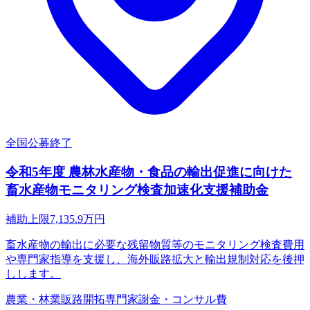
全国
公募終了
令和5年度 農林水産物・食品の輸出促進に向けた
畜水産物モニタリング検査加速化支援補助金
補助上限
7,135.9
万円
畜水産物の輸出に必要な残留物質等のモニタリング検査費用
や専門家指導を支援し、海外販路拡大と輸出規制対応を後押
しします。
農業・林業
販路開拓
専門家謝金・コンサル費