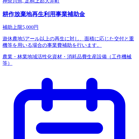
神奈川県, 足柄上郡大井町
耕作放棄地再生利用事業補助金
補助上限
5,000
円
遊休農地5アール以上の再生に対し、面積に応じた交付と重
機等を用いる場合の事業費補助を行います。
農業・林業
地域活性化
資材・消耗品費
生産設備（工作機械
等）