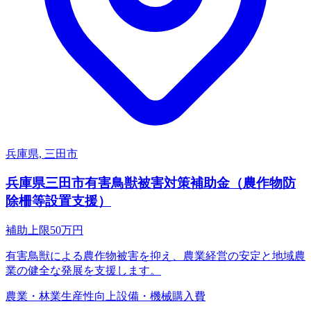
兵庫県, 三田市
兵庫県三田市有害鳥獣被害対策補助金（農作物防
除柵等設置支援）
補助上限
50
万円
有害鳥獣による農作物被害を抑え、農業経営の安定と地域農
業の健全な発展を支援します。
農業・林業
生産性向上
設備・機械購入費