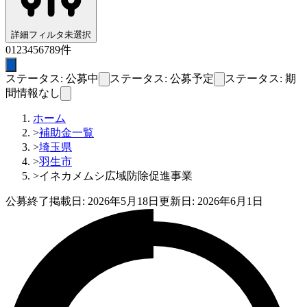
詳細フィルタ
未選択
0
1
2
3
4
5
6
7
8
9
件
ステータス: 公募中
ステータス: 公募予定
ステータス: 期
間情報なし
ホーム
>
補助金一覧
>
埼玉県
>
羽生市
>
イネカメムシ広域防除促進事業
公募終了
掲載日:
2026年5月18日
更新日:
2026年6月1日