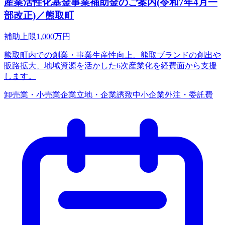
産業活性化基金事業補助金のご案内(令和7年4月一
部改正)／熊取町
補助上限
1,000
万円
熊取町内での創業・事業生産性向上、熊取ブランドの創出や
販路拡大、地域資源を活かした6次産業化を経費面から支援
します。
卸売業・小売業
企業立地・企業誘致
中小企業
外注・委託費