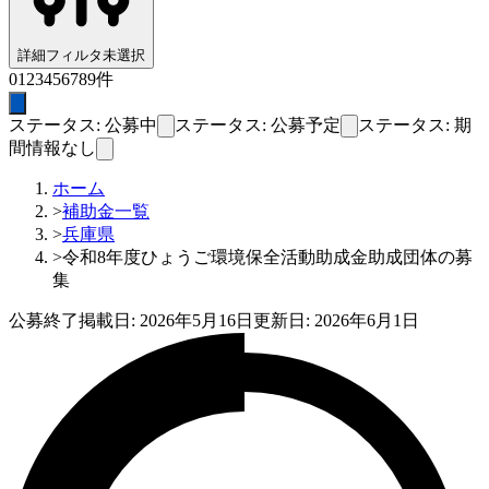
詳細フィルタ
未選択
0
1
2
3
4
5
6
7
8
9
件
ステータス: 公募中
ステータス: 公募予定
ステータス: 期
間情報なし
ホーム
>
補助金一覧
>
兵庫県
>
令和8年度ひょうご環境保全活動助成金助成団体の募
集
公募終了
掲載日:
2026年5月16日
更新日:
2026年6月1日