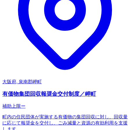
大阪府, 泉南郡岬町
有価物集団回収報奨金交付制度／岬町
補助上限
ー
町内の住民団体が実施する有価物の集団回収に対し、回収量
に応じて報奨金を交付し、ごみ減量と資源の有効利用を支援
します。