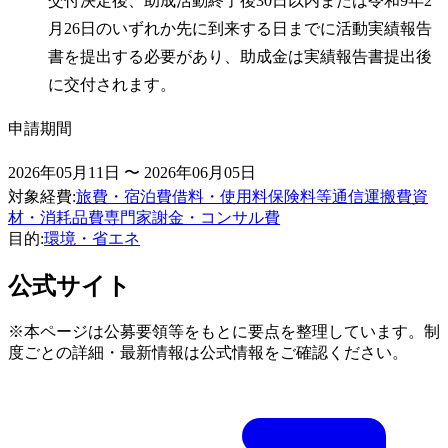
交付決定後、助成活動終了後30日以内または令和9年2
月26日のいずれか先に到来する日までに活動実績報告
書を提出する必要があり、助成金は実績報告書提出後
に交付されます。
申請期間
2026年05月11日 〜 2026年06月05日
対象経費
:
旅費・宿泊費
借料・使用料
保険料等
通信運搬費
資
材・消耗品費
専門家謝金・コンサル費
目的
:
環境・省エネ
公式サイト
※本ページは公募要領等をもとに要点を整理しています。制
度ごとの詳細・最新情報は公式情報をご確認ください。