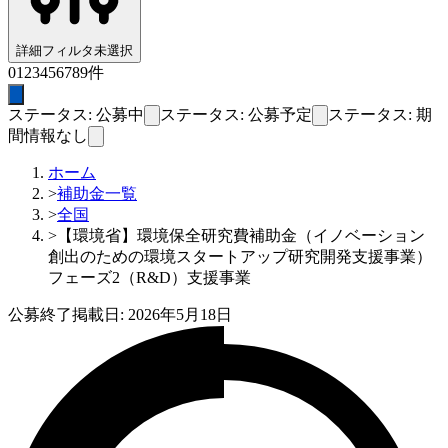
詳細フィルタ
未選択
0
1
2
3
4
5
6
7
8
9
件
ステータス: 公募中
ステータス: 公募予定
ステータス: 期
間情報なし
ホーム
>
補助金一覧
>
全国
>
【環境省】環境保全研究費補助金（イノベーション
創出のための環境スタートアップ研究開発支援事業）
フェーズ2（R&D）支援事業
公募終了
掲載日:
2026年5月18日