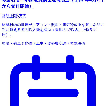
から受付開始）
補助上限
5
万円
球磨村内の世帯がエアコン・照明・電気冷蔵庫を省エネ品に
買い替える際の購入費を補助（費用の1/2以内、上限5万
円）。
環境・省エネ
建物・工事・改修費
空調・換気設備