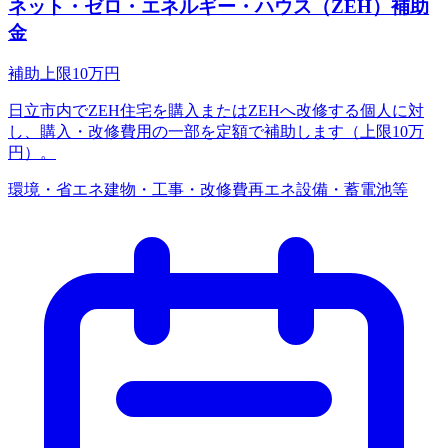
ネット・ゼロ・エネルギー・ハウス（ZEH）補助
金
補助上限
10
万円
日立市内でZEH住宅を購入またはZEHへ改修する個人に対
し、購入・改修費用の一部を定額で補助します（上限10万
円）。
環境・省エネ
建物・工事・改修費
再エネ設備・蓄電池等