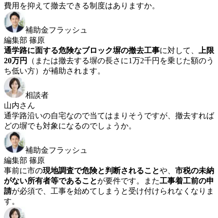
費用を抑えて撤去できる制度はありますか。
補助金フラッシュ
編集部 篠原
通学路に面する危険なブロック塀の撤去工事
に対して、
上限
20万円
（または撤去する塀の長さに1万2千円を乗じた額のう
ち低い方）が補助されます。
相談者
山内さん
通学路沿いの自宅なので当てはまりそうですが、撤去すれば
どの塀でも対象になるのでしょうか。
補助金フラッシュ
編集部 篠原
事前に市の
現地調査で危険と判断されること
や、
市税の未納
がない所有者等であること
が要件です。また
工事着工前の申
請
が必須で、工事を始めてしまうと受け付けられなくなりま
す。