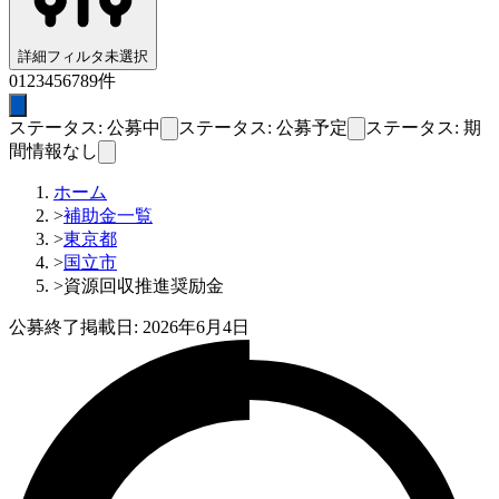
詳細フィルタ
未選択
0
1
2
3
4
5
6
7
8
9
件
ステータス: 公募中
ステータス: 公募予定
ステータス: 期
間情報なし
ホーム
>
補助金一覧
>
東京都
>
国立市
>
資源回収推進奨励金
公募終了
掲載日:
2026年6月4日