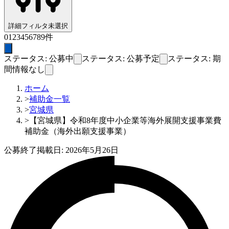
詳細フィルタ
未選択
0
1
2
3
4
5
6
7
8
9
件
ステータス: 公募中
ステータス: 公募予定
ステータス: 期
間情報なし
ホーム
>
補助金一覧
>
宮城県
>
【宮城県】令和8年度中小企業等海外展開支援事業費
補助金（海外出願支援事業）
公募終了
掲載日:
2026年5月26日