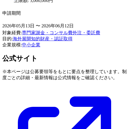
上限額: 3,000,000円
申請期間
2026年05月13日 〜 2026年06月12日
対象経費
:
専門家謝金・コンサル費
外注・委託費
目的
:
海外展開
知的財産・認証取得
企業規模
:
中小企業
公式サイト
※本ページは公募要領等をもとに要点を整理しています。制
度ごとの詳細・最新情報は公式情報をご確認ください。