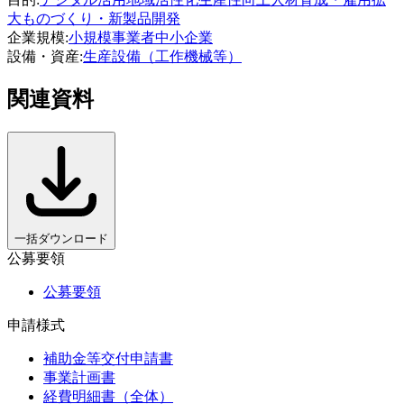
大
ものづくり・新製品開発
企業規模
:
小規模事業者
中小企業
設備・資産
:
生産設備（工作機械等）
関連資料
一括ダウンロード
公募要領
公募要領
申請様式
補助金等交付申請書
事業計画書
経費明細書（全体）