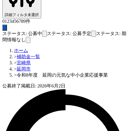
詳細フィルタ
未選択
0
1
2
3
4
5
6
7
8
9
件
ステータス: 公募中
ステータス: 公募予定
ステータス: 期
間情報なし
ホーム
>
補助金一覧
>
宮崎県
>
延岡市
>
令和8年度 延岡の元気な中小企業応援事業
公募終了
掲載日:
2026年6月2日