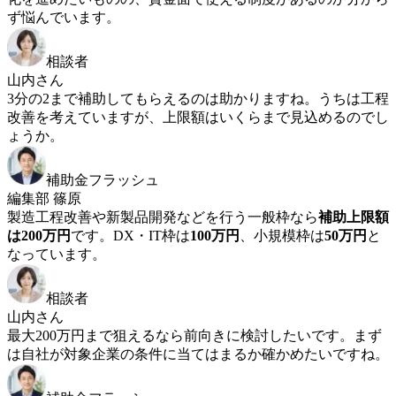
ず悩んでいます。
相談者
山内さん
3分の2まで補助してもらえるのは助かりますね。うちは工程
改善を考えていますが、上限額はいくらまで見込めるのでし
ょうか。
補助金フラッシュ
編集部 篠原
製造工程改善や新製品開発などを行う一般枠なら
補助上限額
は200万円
です。DX・IT枠は
100万円
、小規模枠は
50万円
と
なっています。
相談者
山内さん
最大200万円まで狙えるなら前向きに検討したいです。まず
は自社が対象企業の条件に当てはまるか確かめたいですね。