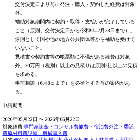
交付決定日より前に発注・購入・契約した経費は対象
外。
補助対象期間内に契約・取得・支払いが完了している
こと（原則、交付決定日から令和9年2月28日まで）。
原則として国や他の地方公共団体等から補助を受けて
いないこと。
見積書や契約書等の帳票類に不備がある経費は対象
外。30万円（税別）以上の見積りは原則2社以上の見積
を求める。
事前相談（6月8日まで）を必須とする旨の案内があ
る。
申請期間
2026年05月22日 〜 2026年06月22日
対象経費
:
専門家謝金・コンサル費
旅費・宿泊費
外注・委託
費
原材料費
設備・機械購入費
目的
:
デジタル活用
地域活性化
生産性向上
人材育成・雇用拡