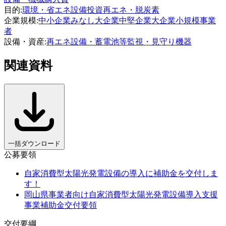
目的
:
環境・省エネ
設備投資
再エネ・脱炭素
企業規模
:
中小企業
みなし大企業
中堅企業
大企業
小規模事業
者
設備・資産
:
再エネ設備・蓄電池等
監視・見守り機器
関連資料
一括ダウンロード
公募要領
自家消費型太陽光発電設備の導入に補助金を交付しま
す！
岡山県事業者向け自家消費型太陽光発電設備導入支援
事業補助金交付要領
交付要綱