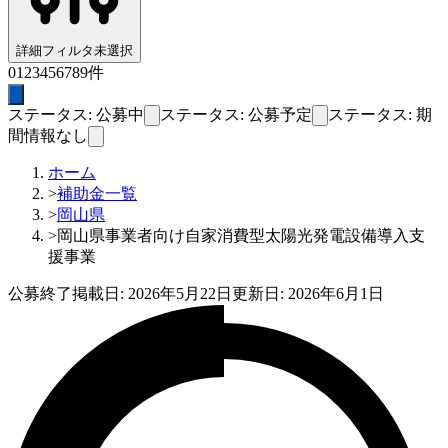
詳細フィルタ
未選択
0
1
2
3
4
5
6
7
8
9
件
ステータス: 公募中
ステータス: 公募予定
ステータス: 期
間情報なし
ホーム
>
補助金一覧
>
岡山県
>
岡山県事業者向け自家消費型太陽光発電設備導入支
援事業
公募終了
掲載日:
2026年5月22日
更新日:
2026年6月1日