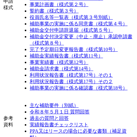
申請
事業計画書（様式第２号）
様式
誓約書（様式第３号）
役員氏名等一覧表（様式第３号別紙）
補助事業の実施に係る同意書（様式第４号）
補助金交付申請辞退届（様式第５号）
補助金交付決定変更（中止・廃止）承認申請書
（様式第８号）
完了予定期日変更報告書（様式第10号）
補助金実績報告書（様式第11号）
事業実績書（様式第12号）
補助金請求書（様式第14号）
利用状況報告書（様式第17号）その１
利用状況報告書（様式第17号）その２
補助事業の実施に係る確認書（様式第18号）
主な補助要件（別紙）
令和８年５月１日 質問回答
参考
過去の質問と回答
資料
実績報告書チェックリスト
PPA又はリースの場合に必要な書類（補足資