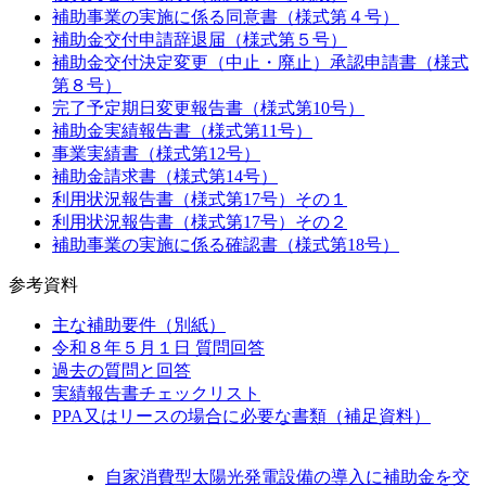
補助事業の実施に係る同意書（様式第４号）
補助金交付申請辞退届（様式第５号）
補助金交付決定変更（中止・廃止）承認申請書（様式
第８号）
完了予定期日変更報告書（様式第10号）
補助金実績報告書（様式第11号）
事業実績書（様式第12号）
補助金請求書（様式第14号）
利用状況報告書（様式第17号）その１
利用状況報告書（様式第17号）その２
補助事業の実施に係る確認書（様式第18号）
参考資料
主な補助要件（別紙）
令和８年５月１日 質問回答
過去の質問と回答
実績報告書チェックリスト
PPA又はリースの場合に必要な書類（補足資料）
自家消費型太陽光発電設備の導入に補助金を交