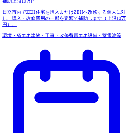
補助上限
10
万円
日立市内でZEH住宅を購入またはZEHへ改修する個人に対
し、購入・改修費用の一部を定額で補助します（上限10万
円）。
環境・省エネ
建物・工事・改修費
再エネ設備・蓄電池等