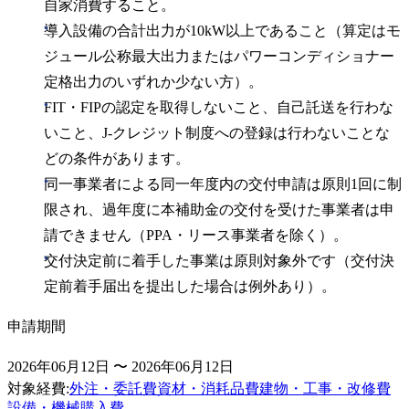
自家消費すること。
導入設備の合計出力が10kW以上であること（算定はモ
ジュール公称最大出力またはパワーコンディショナー
定格出力のいずれか少ない方）。
FIT・FIPの認定を取得しないこと、自己託送を行わな
いこと、J-クレジット制度への登録は行わないことな
どの条件があります。
同一事業者による同一年度内の交付申請は原則1回に制
限され、過年度に本補助金の交付を受けた事業者は申
請できません（PPA・リース事業者を除く）。
交付決定前に着手した事業は原則対象外です（交付決
定前着手届出を提出した場合は例外あり）。
申請期間
2026年06月12日 〜 2026年06月12日
対象経費
:
外注・委託費
資材・消耗品費
建物・工事・改修費
設備・機械購入費