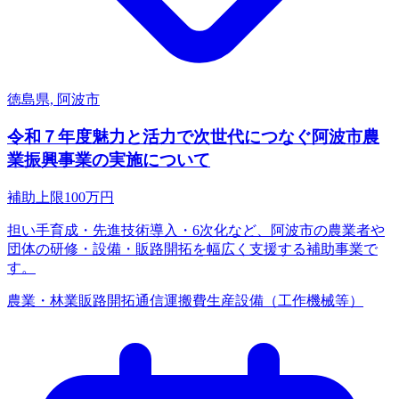
徳島県, 阿波市
令和７年度魅力と活力で次世代につなぐ阿波市農
業振興事業の実施について
補助上限
100
万円
担い手育成・先進技術導入・6次化など、阿波市の農業者や
団体の研修・設備・販路開拓を幅広く支援する補助事業で
す。
農業・林業
販路開拓
通信運搬費
生産設備（工作機械等）