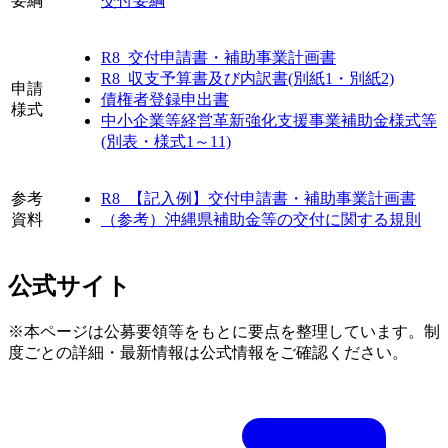
要綱
交付要綱
R8_交付申請書・補助事業計画書
R8_収支予算書及び内訳書(別紙1・別紙2)
申請
債権者登録申出書
様式
中小企業等経営革新強化支援事業補助金様式等
(別表・様式1～11)
参考
R8_【記入例】交付申請書・補助事業計画書
資料
（参考）沖縄県補助金等の交付に関する規則
公式サイト
※本ページは公募要領等をもとに要点を整理しています。制
度ごとの詳細・最新情報は公式情報をご確認ください。