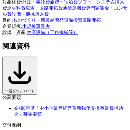
対象経費
:
外注・委託費
旅費・宿泊費
ソフト・システム購入
費
原材料費
広告・販路開拓費
通信運搬費
専門家謝金・コンサ
ル費
設備・機械購入費
目的
:
ものづくり・新製品開発
設備投資
販路開拓
企業規模
:
小規模事業者
設備・資産
:
生産設備（工作機械等）
関連資料
一括ダウンロード
公募要領
令和8年度「中小企業等経営革新強化支援事業費補助
金」募集要領
交付要綱