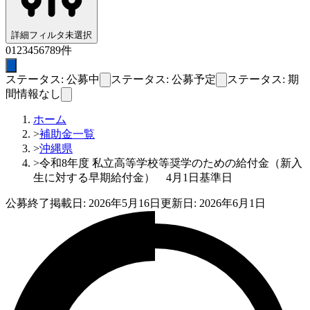
詳細フィルタ
未選択
0
1
2
3
4
5
6
7
8
9
件
ステータス: 公募中
ステータス: 公募予定
ステータス: 期
間情報なし
ホーム
>
補助金一覧
>
沖縄県
>
令和8年度 私立高等学校等奨学のための給付金（新入
生に対する早期給付金） 4月1日基準日
公募終了
掲載日:
2026年5月16日
更新日:
2026年6月1日