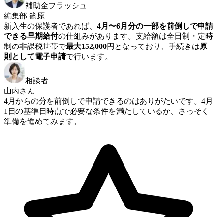
補助金フラッシュ
編集部 篠原
新入生の保護者であれば、
4月〜6月分の一部を前倒しで申請
できる早期給付
の仕組みがあります。支給額は全日制・定時
制の非課税世帯で
最大152,000円
となっており、手続きは
原
則として電子申請
で行います。
相談者
山内さん
4月からの分を前倒しで申請できるのはありがたいです。4月
1日の基準日時点で必要な条件を満たしているか、さっそく
準備を進めてみます。