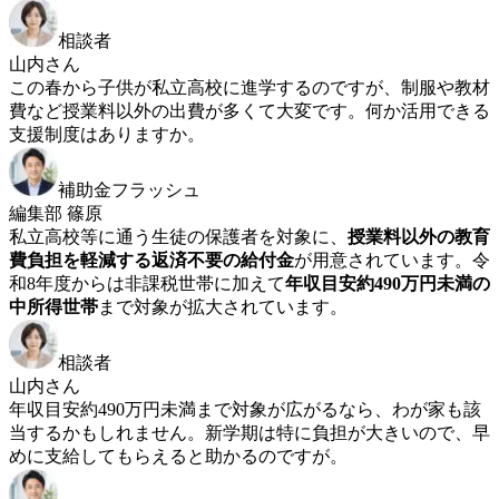
相談者
山内さん
この春から子供が私立高校に進学するのですが、制服や教材
費など授業料以外の出費が多くて大変です。何か活用できる
支援制度はありますか。
補助金フラッシュ
編集部 篠原
私立高校等に通う生徒の保護者を対象に、
授業料以外の教育
費負担を軽減する返済不要の給付金
が用意されています。令
和8年度からは非課税世帯に加えて
年収目安約490万円未満の
中所得世帯
まで対象が拡大されています。
相談者
山内さん
年収目安約490万円未満まで対象が広がるなら、わが家も該
当するかもしれません。新学期は特に負担が大きいので、早
めに支給してもらえると助かるのですが。