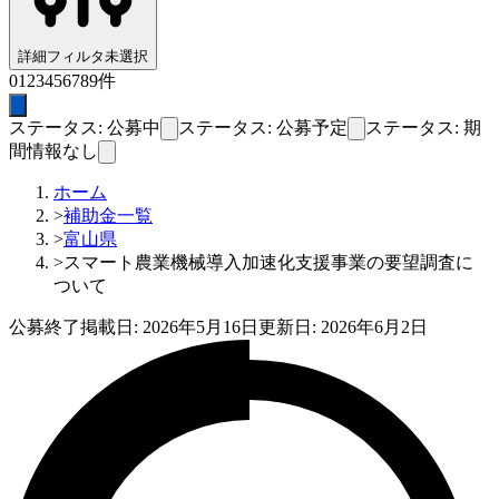
詳細フィルタ
未選択
0
1
2
3
4
5
6
7
8
9
件
ステータス: 公募中
ステータス: 公募予定
ステータス: 期
間情報なし
ホーム
>
補助金一覧
>
富山県
>
スマート農業機械導入加速化支援事業の要望調査に
ついて
公募終了
掲載日:
2026年5月16日
更新日:
2026年6月2日