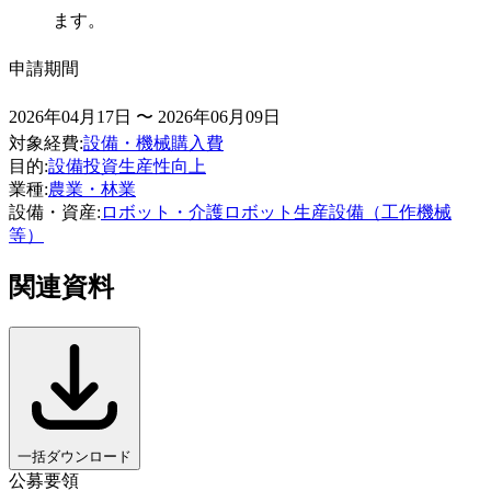
ます。
申請期間
2026年04月17日 〜 2026年06月09日
対象経費
:
設備・機械購入費
目的
:
設備投資
生産性向上
業種
:
農業・林業
設備・資産
:
ロボット・介護ロボット
生産設備（工作機械
等）
関連資料
一括ダウンロード
公募要領