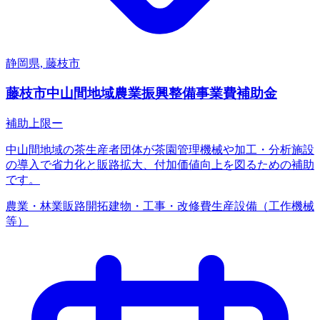
静岡県, 藤枝市
藤枝市中山間地域農業振興整備事業費補助金
補助上限
ー
中山間地域の茶生産者団体が茶園管理機械や加工・分析施設
の導入で省力化と販路拡大、付加価値向上を図るための補助
です。
農業・林業
販路開拓
建物・工事・改修費
生産設備（工作機械
等）