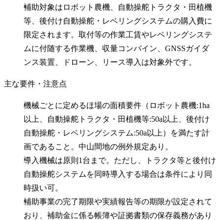
補助対象はロボット農機、自動操舵トラクタ・田植機
等、後付け自動操舵・レベリングシステムの購入費に
限定されます。取付等の作業工賃やレベリングシステ
ムに付随する作業機、収量コンバイン、GNSSガイダ
ンス装置、ドローン、リース導入は対象外です。
主な要件・注意点
機械ごとに定めるほ場の面積要件（ロボット農機:1ha
以上、自動操舵トラクタ・田植機等:50a以上、後付け
自動操舵・レベリングシステム:50a以上）を満たす計
画であること。中山間地の例外規定あり。
導入機械は原則1台まで。ただし、トラクタ等と後付け
自動操舵システムを同時導入する場合は条件により同
時扱い可。
補助事業の完了期限や実績報告等の期限が設定されて
おり、補助金に係る帳簿や証拠書類の保存義務があり