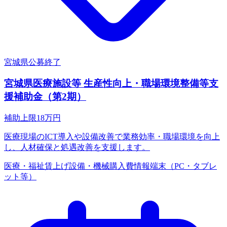
宮城県
公募終了
宮城県医療施設等 生産性向上・職場環境整備等支
援補助金（第2期）
補助上限
18
万円
医療現場のICT導入や設備改善で業務効率・職場環境を向上
し、人材確保と処遇改善を支援します。
医療・福祉
賃上げ
設備・機械購入費
情報端末（PC・タブレ
ット等）