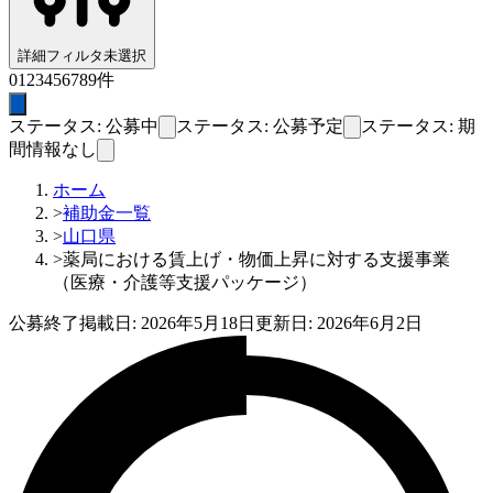
詳細フィルタ
未選択
0
1
2
3
4
5
6
7
8
9
件
ステータス: 公募中
ステータス: 公募予定
ステータス: 期
間情報なし
ホーム
>
補助金一覧
>
山口県
>
薬局における賃上げ・物価上昇に対する支援事業
（医療・介護等支援パッケージ）
公募終了
掲載日:
2026年5月18日
更新日:
2026年6月2日