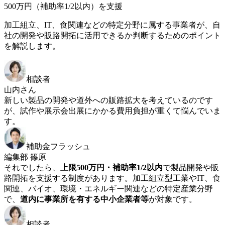
500万円（補助率1/2以内）を支援
加工組立、IT、食関連などの特定分野に属する事業者が、自
社の開発や販路開拓に活用できるか判断するためのポイント
を解説します。
相談者
山内さん
新しい製品の開発や道外への販路拡大を考えているのです
が、試作や展示会出展にかかる費用負担が重くて悩んでいま
す。
補助金フラッシュ
編集部 篠原
それでしたら、
上限500万円・補助率1/2以内
で製品開発や販
路開拓を支援する制度があります。加工組立型工業やIT、食
関連、バイオ、環境・エネルギー関連などの特定産業分野
で、
道内に事業所を有する中小企業者等
が対象です。
相談者