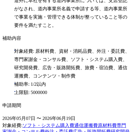
道外に本社を有する道内事業所については、支店登記
がなされ、道内事業所名義で申請する等、道内事業所
で事業を実施・管理できる体制が整っていること等の
要件を満たすこと。
補助内容
対象経費: 原材料費、資材・消耗品費、外注・委託費、
専門家謝金・コンサル費、ソフト・システム購入費、
研究開発費、広告・販路開拓費、旅費・宿泊費、通信
運搬費、コンテンツ・制作費
補助率: 1/2以内
上限額: 5000000
申請期間
2026年05月07日 〜 2026年06月19日
対象経費
:
ソフト・システム購入費
通信運搬費
原材料費
専門
家謝金・コンサル費
外注・委託費
広告・販路開拓費
研究開発