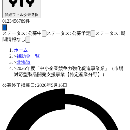
詳細フィルタ
未選択
0
1
2
3
4
5
6
7
8
9
件
ステータス: 公募中
ステータス: 公募予定
ステータス: 期
間情報なし
ホーム
>
補助金一覧
>
北海道
>
2026年度「中小企業競争力強化促進事業業」（市場
対応型製品開発支援事業【特定産業分野】）
公募終了
掲載日:
2026年5月16日