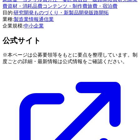
費
資材・消耗品費
コンテンツ・制作費
旅費・宿泊費
目的
:
研究開発
ものづくり・新製品開発
販路開拓
業種
:
製造業
情報通信業
企業規模
:
中小企業
公式サイト
※本ページは公募要領等をもとに要点を整理しています。制
度ごとの詳細・最新情報は公式情報をご確認ください。