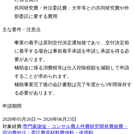
共同研究費・外注委託費：大学等との共同研究費や外
部委託に要する費用
主な要件・注意点
事業の着手は原則交付決定通知後であり、交付決定前
に着手する場合は事前着手承認を申請し承認を得る必
要があります。
補助金に係る消費税等は仕入控除税額を減額して申請
することが求められます。
補助事業完了後の会計書類は完了年度から5年間保存す
る必要があります。
申請期間
2026年05月26日 〜 2026年06月23日
対象経費
:
専門家謝金・コンサル費
人件費
研究開発費
旅費・
宿泊費
外注・委託費
原材料費
借料・使用料