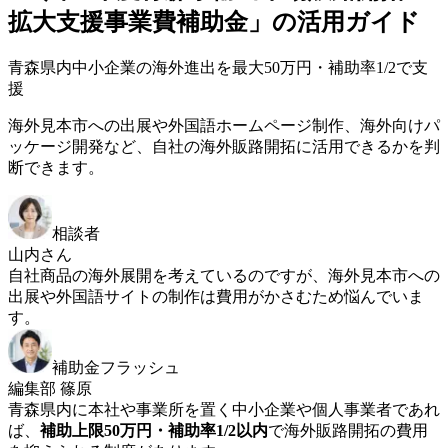
拡大支援事業費補助金」の活用ガイド
青森県内中小企業の海外進出を最大50万円・補助率1/2で支
援
海外見本市への出展や外国語ホームページ制作、海外向けパ
ッケージ開発など、自社の海外販路開拓に活用できるかを判
断できます。
相談者
山内さん
自社商品の海外展開を考えているのですが、海外見本市への
出展や外国語サイトの制作は費用がかさむため悩んでいま
す。
補助金フラッシュ
編集部 篠原
青森県内に本社や事業所を置く中小企業や個人事業者であれ
ば、
補助上限50万円・補助率1/2以内
で海外販路開拓の費用