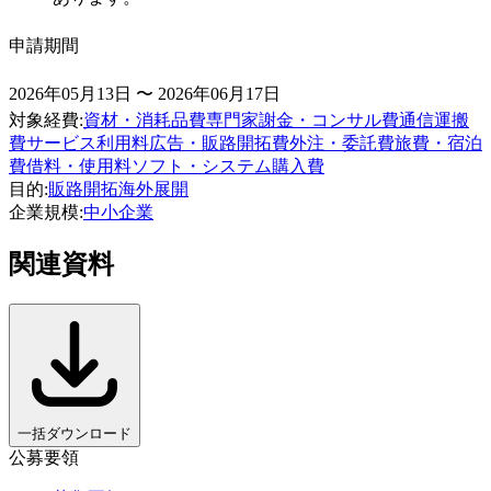
申請期間
2026年05月13日 〜 2026年06月17日
対象経費
:
資材・消耗品費
専門家謝金・コンサル費
通信運搬
費
サービス利用料
広告・販路開拓費
外注・委託費
旅費・宿泊
費
借料・使用料
ソフト・システム購入費
目的
:
販路開拓
海外展開
企業規模
:
中小企業
関連資料
一括ダウンロード
公募要領