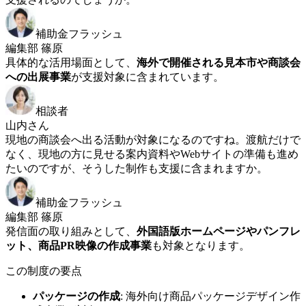
補助金フラッシュ
編集部 篠原
具体的な活用場面として、
海外で開催される見本市や商談会
への出展事業
が支援対象に含まれています。
相談者
山内さん
現地の商談会へ出る活動が対象になるのですね。渡航だけで
なく、現地の方に見せる案内資料やWebサイトの準備も進め
たいのですが、そうした制作も支援に含まれますか。
補助金フラッシュ
編集部 篠原
発信面の取り組みとして、
外国語版ホームページやパンフレ
ット、商品PR映像の作成事業
も対象となります。
この制度の要点
パッケージの作成
:
海外向け商品パッケージデザイン作