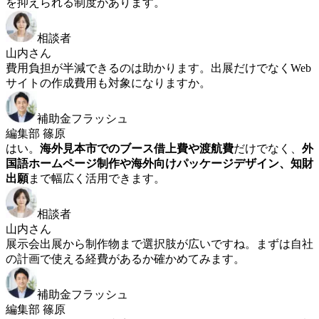
を抑えられる制度があります。
相談者
山内さん
費用負担が半減できるのは助かります。出展だけでなくWeb
サイトの作成費用も対象になりますか。
補助金フラッシュ
編集部 篠原
はい。
海外見本市でのブース借上費や渡航費
だけでなく、
外
国語ホームページ制作や海外向けパッケージデザイン、知財
出願
まで幅広く活用できます。
相談者
山内さん
展示会出展から制作物まで選択肢が広いですね。まずは自社
の計画で使える経費があるか確かめてみます。
補助金フラッシュ
編集部 篠原