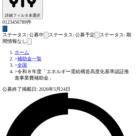
詳細フィルタ
未選択
0
1
2
3
4
5
6
7
8
9
件
ステータス: 公募中
ステータス: 公募予定
ステータス: 期
間情報なし
ホーム
>
補助金一覧
>
全国
>
令和８年度「エネルギー需給構造高度化基準認証推
進事業費補助金」
公募終了
掲載日:
2026年5月24日