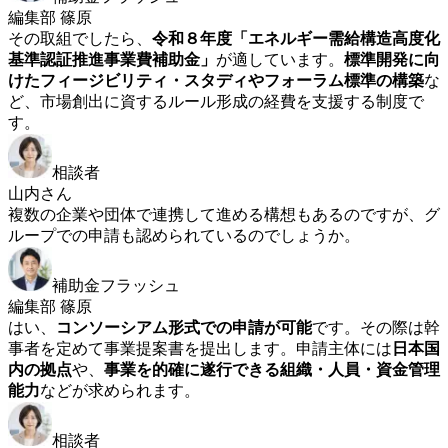
編集部 篠原
その取組でしたら、
令和８年度「エネルギー需給構造高度化
基準認証推進事業費補助金」
が適しています。
標準開発に向
けたフィージビリティ・スタディやフォーラム標準の構築
な
ど、市場創出に資するルール形成の経費を支援する制度で
す。
相談者
山内さん
複数の企業や団体で連携して進める構想もあるのですが、グ
ループでの申請も認められているのでしょうか。
補助金フラッシュ
編集部 篠原
はい、
コンソーシアム形式での申請が可能
です。その際は幹
事者を定めて事業提案書を提出します。申請主体には
日本国
内の拠点
や、
事業を的確に遂行できる組織・人員・資金管理
能力
などが求められます。
相談者