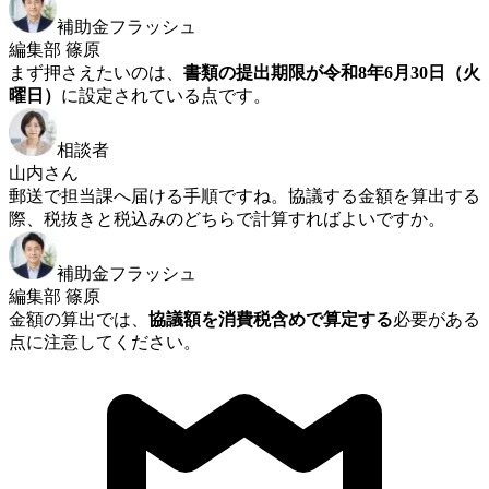
補助金フラッシュ
編集部 篠原
まず押さえたいのは、
書類の提出期限が令和8年6月30日（火
曜日）
に設定されている点です。
相談者
山内さん
郵送で担当課へ届ける手順ですね。協議する金額を算出する
際、税抜きと税込みのどちらで計算すればよいですか。
補助金フラッシュ
編集部 篠原
金額の算出では、
協議額を消費税含めで算定する
必要がある
点に注意してください。