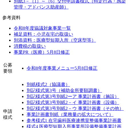
別紙3－（1）～（6）交付申請書様式（特定行為・感染
管理・アドバンス助産師）
参考資料
令和8年度協議対象事業一覧
補足資料：小児在宅の取扱い
別添資料：医療型短期入所（空床型等）
消費税の取扱い
事業PR（医療）5月8日修正
公募
令和8年度事業メニュー5月8日修正
要領
別紙様式2（協議書）
別記様式第3号（補助金所要額調書）
別記様式第3号別紙2ーア 事業計画書（施設）
別記様式第3号別紙2－イ 事業計画書（設備）
別記様式第3号別紙2－ウ 事業計画書（その他）
申請
事業計画書別紙（業務量の拡大について）
様式
参考様式1 在宅歯科医療連携室整備事業計画書
様式4 医療型短期入所事業所設備整備事業計画