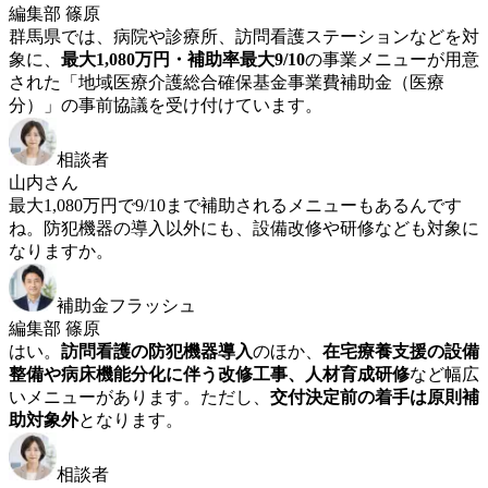
編集部 篠原
群馬県では、病院や診療所、訪問看護ステーションなどを対
象に、
最大1,080万円・補助率最大9/10
の事業メニューが用意
された「地域医療介護総合確保基金事業費補助金（医療
分）」の事前協議を受け付けています。
相談者
山内さん
最大1,080万円で9/10まで補助されるメニューもあるんです
ね。防犯機器の導入以外にも、設備改修や研修なども対象に
なりますか。
補助金フラッシュ
編集部 篠原
はい。
訪問看護の防犯機器導入
のほか、
在宅療養支援の設備
整備や病床機能分化に伴う改修工事、人材育成研修
など幅広
いメニューがあります。ただし、
交付決定前の着手は原則補
助対象外
となります。
相談者