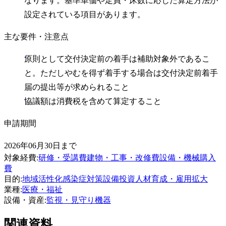
なります。基準単価や定員・床数に応じた算定方法が
設定されている項目があります。
主な要件・注意点
原則として交付決定前の着手は補助対象外であるこ
と。ただしやむを得ず着手する場合は交付決定前着手
届の提出等が求められること
協議額は消費税を含めて算定すること
申請期間
2026年06月30日まで
対象経費
:
研修・受講費
建物・工事・改修費
設備・機械購入
費
目的
:
地域活性化
感染症対策
設備投資
人材育成・雇用拡大
業種
:
医療・福祉
設備・資産
:
監視・見守り機器
関連資料