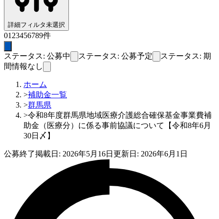
詳細フィルタ
未選択
0
1
2
3
4
5
6
7
8
9
件
ステータス: 公募中
ステータス: 公募予定
ステータス: 期
間情報なし
ホーム
>
補助金一覧
>
群馬県
>
令和8年度群馬県地域医療介護総合確保基金事業費補
助金（医療分）に係る事前協議について【令和8年6月
30日〆】
公募終了
掲載日:
2026年5月16日
更新日:
2026年6月1日