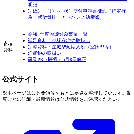
明細
別紙3－（1）～（6）交付申請書様式（特定行
為・感染管理・アドバンス助産師）
令和8年度協議対象事業一覧
補足資料：小児在宅の取扱い
参考
別添資料：医療型短期入所（空床型等）
資料
消費税の取扱い
事業PR（医療）5月8日修正
公式サイト
※本ページは公募要領等をもとに要点を整理しています。制
度ごとの詳細・最新情報は公式情報をご確認ください。