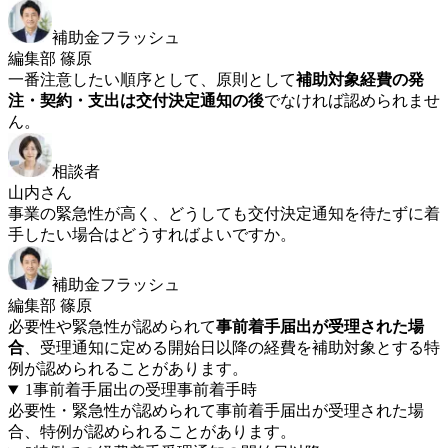
補助金フラッシュ
編集部 篠原
一番注意したい順序として、原則として
補助対象経費の発
注・契約・支出は交付決定通知の後
でなければ認められませ
ん。
相談者
山内さん
事業の緊急性が高く、どうしても交付決定通知を待たずに着
手したい場合はどうすればよいですか。
補助金フラッシュ
編集部 篠原
必要性や緊急性が認められて
事前着手届出が受理された場
合
、受理通知に定める開始日以降の経費を補助対象とする特
例が認められることがあります。
1
事前着手届出の受理
事前着手時
必要性・緊急性が認められて事前着手届出が受理された場
合、特例が認められることがあります。