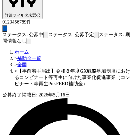
詳細フィルタ
未選択
0
1
2
3
4
5
6
7
8
9
件
ステータス: 公募中
ステータス: 公募予定
ステータス: 期
間情報なし
ホーム
>
補助金一覧
>
全国
>
【事前着手届出】令和８年度GX戦略地域制度におけ
るコンビナート等再生に向けた事業化促進事業（コン
ビナート等再生Pre-FEED補助金）
公募終了
掲載日:
2026年5月16日