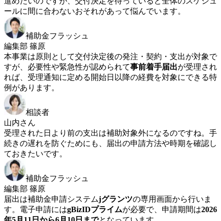
進めたいのですが、交付決定を待っていると全体のスケジュ
ールに間に合わないおそれがあって悩んでいます。
補助金フラッシュ
編集部 篠原
本事業は原則として交付決定後の発注・契約・支出が対象で
すが、必要性や緊急性が認められて
事前着手届出
が受理され
れば、受理通知に定める開始日以降の経費を対象にできる特
例があります。
相談者
山内さん
受理された日より前の支出は補助対象外になるのですね。手
続きの遅れを防ぐためにも、届出の申請方法や時期を確認し
ておきたいです。
補助金フラッシュ
編集部 篠原
届出は補助金申請システム
jグランツ
の専用画面から行いま
す。電子申請には
gBizIDプライム
が必要で、申請期間は
2026
年5月11日から6月10日まで
となっています。