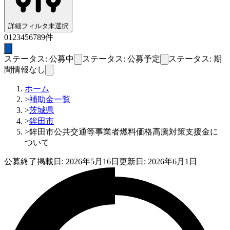
詳細フィルタ
未選択
0
1
2
3
4
5
6
7
8
9
件
ステータス: 公募中
ステータス: 公募予定
ステータス: 期
間情報なし
ホーム
>
補助金一覧
>
茨城県
>
鉾田市
>
鉾田市公共交通等事業者燃料価格高騰対策支援金に
ついて
公募終了
掲載日:
2026年5月16日
更新日:
2026年6月1日