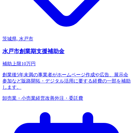
茨城県, 水戸市
水戸市創業期支援補助金
補助上限
10
万円
創業後5年未満の事業者がホームページ作成や広告、展示会
参加など販路開拓・デジタル活用に要する経費の一部を補助
します。
卸売業・小売業
経営改善
外注・委託費