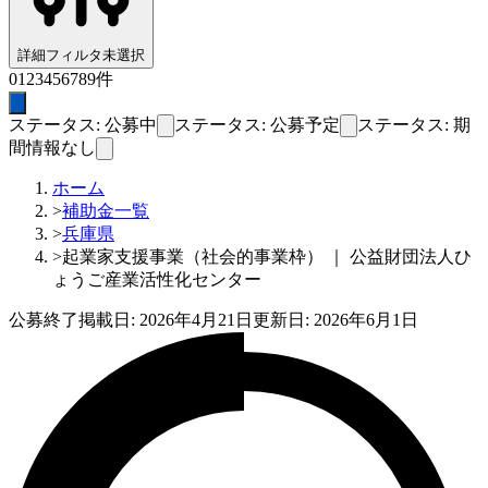
詳細フィルタ
未選択
0
1
2
3
4
5
6
7
8
9
件
ステータス: 公募中
ステータス: 公募予定
ステータス: 期
間情報なし
ホーム
>
補助金一覧
>
兵庫県
>
起業家支援事業（社会的事業枠） ｜ 公益財団法人ひ
ょうご産業活性化センター
公募終了
掲載日:
2026年4月21日
更新日:
2026年6月1日