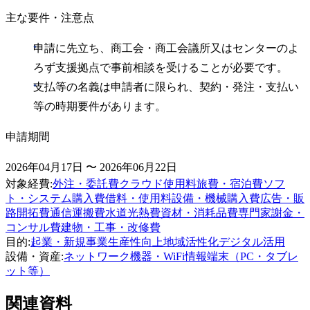
主な要件・注意点
申請に先立ち、商工会・商工会議所又はセンターのよ
ろず支援拠点で事前相談を受けることが必要です。
支払等の名義は申請者に限られ、契約・発注・支払い
等の時期要件があります。
申請期間
2026年04月17日 〜 2026年06月22日
対象経費
:
外注・委託費
クラウド使用料
旅費・宿泊費
ソフ
ト・システム購入費
借料・使用料
設備・機械購入費
広告・販
路開拓費
通信運搬費
水道光熱費
資材・消耗品費
専門家謝金・
コンサル費
建物・工事・改修費
目的
:
起業・新規事業
生産性向上
地域活性化
デジタル活用
設備・資産
:
ネットワーク機器・WiFi
情報端末（PC・タブレ
ット等）
関連資料