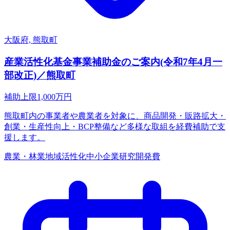
大阪府, 熊取町
産業活性化基金事業補助金のご案内(令和7年4月一
部改正)／熊取町
補助上限
1,000
万円
熊取町内の事業者や農業者を対象に、商品開発・販路拡大・
創業・生産性向上・BCP整備など多様な取組を経費補助で支
援します。
農業・林業
地域活性化
中小企業
研究開発費