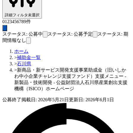
詳細フィルタ
未選択
0
1
2
3
4
5
6
7
8
9
件
ステータス: 公募中
ステータス: 公募予定
ステータス: 期
間情報なし
ホーム
>
補助金一覧
>
石川県
>
新商品・新サービス開発支援事業助成金（旧いしか
わ中小企業チャレンジ支援ファンド）支援メニュー -
新製品・技術開発 - 公益財団法人石川県産業創出支援
機構（ISICO）ホームページ
公募終了
掲載日:
2026年5月21日
更新日:
2026年6月1日