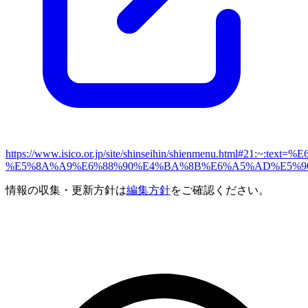
https://www.isico.or.jp/site/shinseihin/shienmenu.h
%E5%8A%A9%E6%88%90%E4%BA%8B%E6%A5%AD%E5%9
情報の収集・更新方針は
編集方針
をご確認ください。