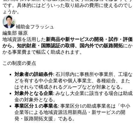
です。具体的にはどういった取り組みの費用に使えるのでし
ょうか。
補助金フラッシュ
編集部 篠原
地域資源を活用した
新商品や新サービスの開発・試作・評価
から、知的財産・国際認証の取得、国内外での販路開拓
にか
かる事業費まで幅広く助成されます。
この制度の要点
対象者の詳細条件
:
石川県内に事務所や事業所、工場な
どを有する中小企業者や個人事業主、各種組合、また
はそれらで構成されるグループなどが対象となる。
対象外となる企業
:
みなし大企業に該当する場合は助成
金の対象外となる。
事業区分１の事業名
:
事業区分1の助成事業名は「中小
企業等による地域資源活用新商品・新サービスの開
発・販路開拓支援」である。