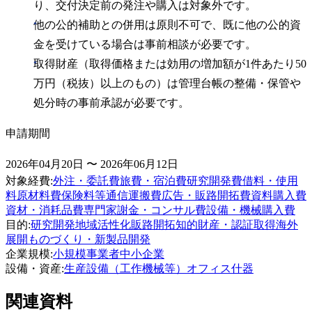
り、交付決定前の発注や購入は対象外です。
他の公的補助との併用は原則不可で、既に他の公的資
金を受けている場合は事前相談が必要です。
取得財産（取得価格または効用の増加額が1件あたり50
万円（税抜）以上のもの）は管理台帳の整備・保管や
処分時の事前承認が必要です。
申請期間
2026年04月20日 〜 2026年06月12日
対象経費
:
外注・委託費
旅費・宿泊費
研究開発費
借料・使用
料
原材料費
保険料等
通信運搬費
広告・販路開拓費
資料購入費
資材・消耗品費
専門家謝金・コンサル費
設備・機械購入費
目的
:
研究開発
地域活性化
販路開拓
知的財産・認証取得
海外
展開
ものづくり・新製品開発
企業規模
:
小規模事業者
中小企業
設備・資産
:
生産設備（工作機械等）
オフィス什器
関連資料