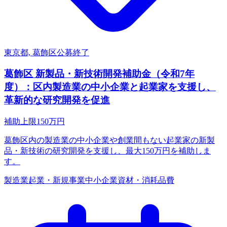
東京都, 葛飾区
公募終了
葛飾区 新製品・新技術開発補助金（令和7年
度）：区内製造業の中小企業と起業家を支援し、
革新的な研究開発を促進
補助上限
150
万円
葛飾区内の製造業の中小企業や創業間もない起業家の新製
品・新技術の研究開発を支援し、最大150万円を補助しま
す。
製造業
起業・新規事業
中小企業
資材・消耗品費