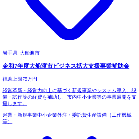
岩手県, 大船渡市
令和7年度大船渡市ビジネス拡大支援事業補助金
補助上限
75
万円
経営革新・経営力向上に基づく新規事業やシステム導入、設
備・試作等の経費を補助し、市内中小企業等の事業展開を支
援します。
起業・新規事業
中小企業
外注・委託費
生産設備（工作機械
等）