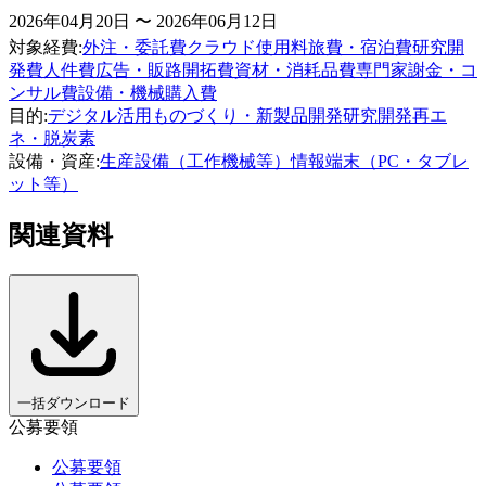
2026年04月20日 〜 2026年06月12日
対象経費
:
外注・委託費
クラウド使用料
旅費・宿泊費
研究開
発費
人件費
広告・販路開拓費
資材・消耗品費
専門家謝金・コ
ンサル費
設備・機械購入費
目的
:
デジタル活用
ものづくり・新製品開発
研究開発
再エ
ネ・脱炭素
設備・資産
:
生産設備（工作機械等）
情報端末（PC・タブレ
ット等）
関連資料
一括ダウンロード
公募要領
公募要領