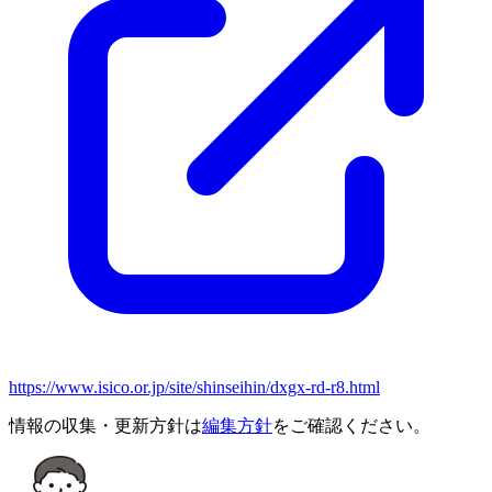
https://www.isico.or.jp/site/shinseihin/dxgx-rd-r8.html
情報の収集・更新方針は
編集方針
をご確認ください。