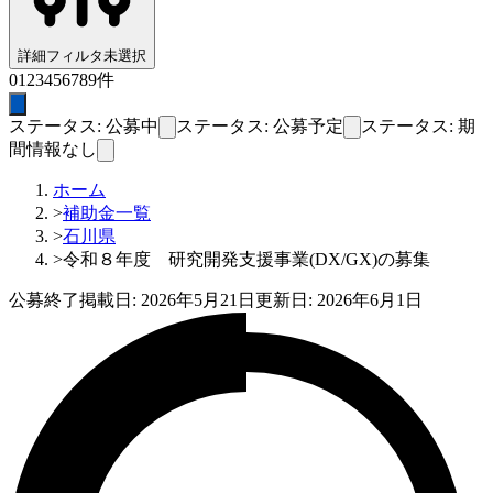
詳細フィルタ
未選択
0
1
2
3
4
5
6
7
8
9
件
ステータス: 公募中
ステータス: 公募予定
ステータス: 期
間情報なし
ホーム
>
補助金一覧
>
石川県
>
令和８年度 研究開発支援事業(DX/GX)の募集
公募終了
掲載日:
2026年5月21日
更新日:
2026年6月1日