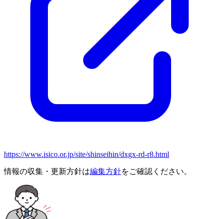
https://www.isico.or.jp/site/shinseihin/dxgx-rd-r8.html
情報の収集・更新方針は
編集方針
をご確認ください。