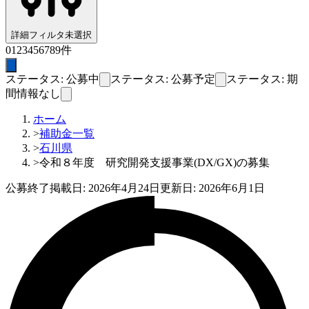
詳細フィルタ
未選択
0
1
2
3
4
5
6
7
8
9
件
ステータス: 公募中
ステータス: 公募予定
ステータス: 期
間情報なし
ホーム
>
補助金一覧
>
石川県
>
令和８年度 研究開発支援事業(DX/GX)の募集
公募終了
掲載日:
2026年4月24日
更新日:
2026年6月1日