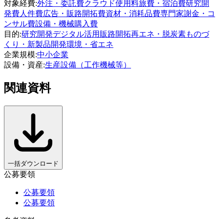
対象経費
:
外注・委託費
クラウド使用料
旅費・宿泊費
研究開
発費
人件費
広告・販路開拓費
資材・消耗品費
専門家謝金・コ
ンサル費
設備・機械購入費
目的
:
研究開発
デジタル活用
販路開拓
再エネ・脱炭素
ものづ
くり・新製品開発
環境・省エネ
企業規模
:
中小企業
設備・資産
:
生産設備（工作機械等）
関連資料
一括ダウンロード
公募要領
公募要領
公募要領