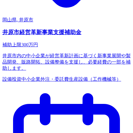
岡山県, 井原市
井原市経営革新事業支援補助金
補助上限
300
万円
井原市内の中小企業が経営革新計画に基づく新事業展開や製
品開発、販路開拓、設備整備を支援し、必要経費の一部を補
助します。
設備投資
中小企業
外注・委託費
生産設備（工作機械等）