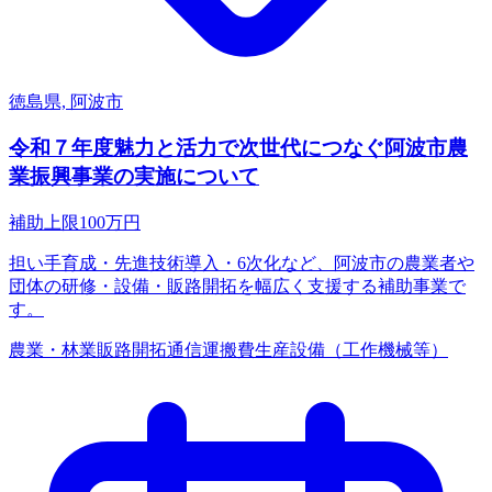
徳島県, 阿波市
令和７年度魅力と活力で次世代につなぐ阿波市農
業振興事業の実施について
補助上限
100
万円
担い手育成・先進技術導入・6次化など、阿波市の農業者や
団体の研修・設備・販路開拓を幅広く支援する補助事業で
す。
農業・林業
販路開拓
通信運搬費
生産設備（工作機械等）