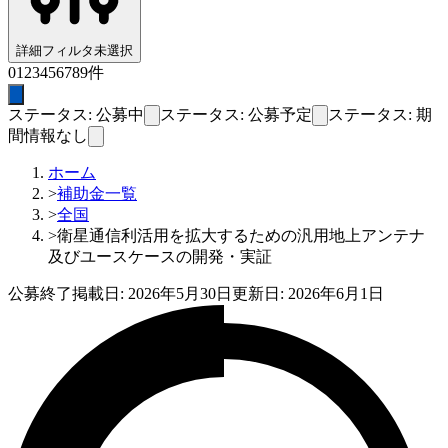
詳細フィルタ
未選択
0
1
2
3
4
5
6
7
8
9
件
ステータス: 公募中
ステータス: 公募予定
ステータス: 期
間情報なし
ホーム
>
補助金一覧
>
全国
>
衛星通信利活用を拡大するための汎用地上アンテナ
及びユースケースの開発・実証
公募終了
掲載日:
2026年5月30日
更新日:
2026年6月1日