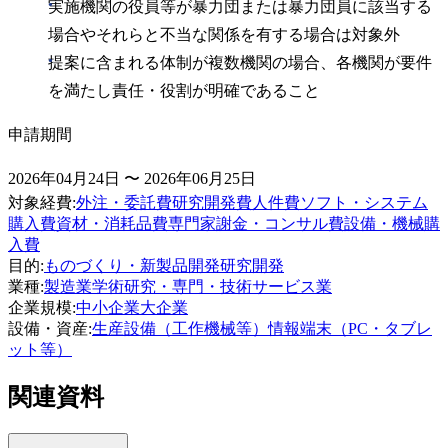
実施機関の役員等が暴力団または暴力団員に該当する
場合やそれらと不当な関係を有する場合は対象外
提案に含まれる体制が複数機関の場合、各機関が要件
を満たし責任・役割が明確であること
申請期間
2026年04月24日 〜 2026年06月25日
対象経費
:
外注・委託費
研究開発費
人件費
ソフト・システム
購入費
資材・消耗品費
専門家謝金・コンサル費
設備・機械購
入費
目的
:
ものづくり・新製品開発
研究開発
業種
:
製造業
学術研究・専門・技術サービス業
企業規模
:
中小企業
大企業
設備・資産
:
生産設備（工作機械等）
情報端末（PC・タブレ
ット等）
関連資料