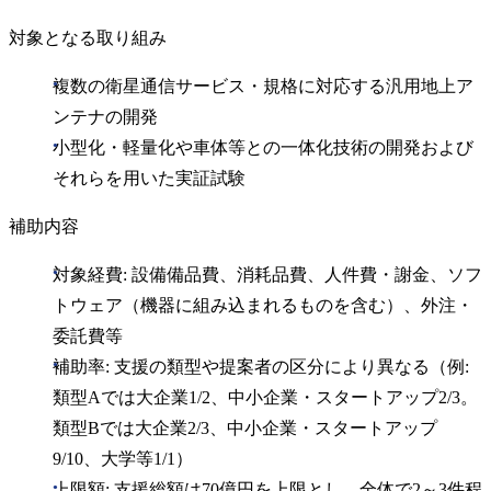
対象となる取り組み
複数の衛星通信サービス・規格に対応する汎用地上ア
ンテナの開発
小型化・軽量化や車体等との一体化技術の開発および
それらを用いた実証試験
補助内容
対象経費: 設備備品費、消耗品費、人件費・謝金、ソフ
トウェア（機器に組み込まれるものを含む）、外注・
委託費等
補助率: 支援の類型や提案者の区分により異なる（例:
類型Aでは大企業1/2、中小企業・スタートアップ2/3。
類型Bでは大企業2/3、中小企業・スタートアップ
9/10、大学等1/1）
上限額: 支援総額は70億円を上限とし、全体で2～3件程