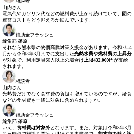
相談者
山内さん
電気代やガソリン代などの燃料費が上がり続けていて、園の
運営コストをどう抑えるか悩んでいます。
補助金フラッシュ
編集部 篠原
それなら熊本県の物価高騰対策支援金があります。令和7年4
月から令和8年3月までに支出した
光熱水費や燃料費の上昇分
が対象で、利用定員60人以上の場合は
上限432,000円
が支給
されます。
相談者
山内さん
光熱費だけでなく食材費の負担も増えているのですが、給食
などの食材費も一緒に対象に含められますか。
補助金フラッシュ
編集部 篠原
いえ、
食材費は対象外
となります。また、対象は令和8年3月
31日時点で施設を開設・継続する事業者で、
熊本市を除く認