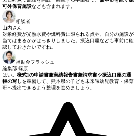
可外保育施設
なども含まれます。
相談者
山内さん
対象経費が光熱水費や燃料費に限られる点や、自分の施設が
当てはまるかがはっきりしました。振込口座なども事前に確
認しておきたいですね。
補助金フラッシュ
編集部 篠原
はい。
様式1の申請書兼実績報告書兼請求書
や
振込口座の通
帳の写し
を準備して、熊本県の子ども未来課幼児教育・保育
班へ提出できるよう整理を進めましょう。