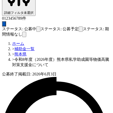
詳細フィルタ
未選択
0
1
2
3
4
5
6
7
8
9
件
ステータス: 公募中
ステータス: 公募予定
ステータス: 期
間情報なし
ホーム
>
補助金一覧
>
熊本県
>
令和8年度（2026年度）熊本県私学助成園等物価高騰
対策支援金について
公募終了
掲載日:
2026年6月3日