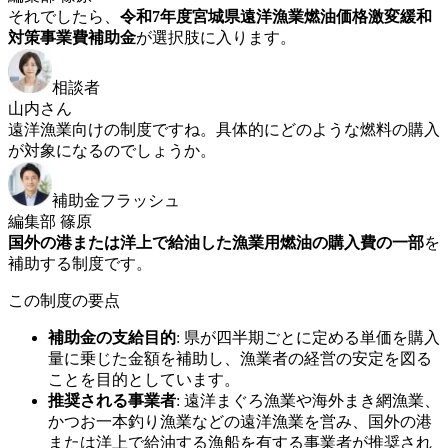
それでしたら、
令和7年度宮城県遠洋漁業燃油価格激変緩和
対策事業費補助金
が選択肢に入ります。
相談者
山内さん
遠洋漁業向けの制度ですね。具体的にどのような燃料の購入
が対象になるのでしょうか。
補助金フラッシュ
編集部 篠原
国外の港または洋上で給油した漁業用燃油の購入費の一部
を
補助する制度です。
この制度の要点
補助金の支給目的
:
県が四半期ごとに定める単価を購入
量に乗じた金額を補助し、漁業者の経営の安定を図る
ことを目的としています。
推奨される事業者
:
遠洋まぐろ漁業や海外まき網漁業、
かつお一本釣り漁業などの遠洋漁業を営み、国外の港
または洋上で給油する漁船を有する事業者が推奨され