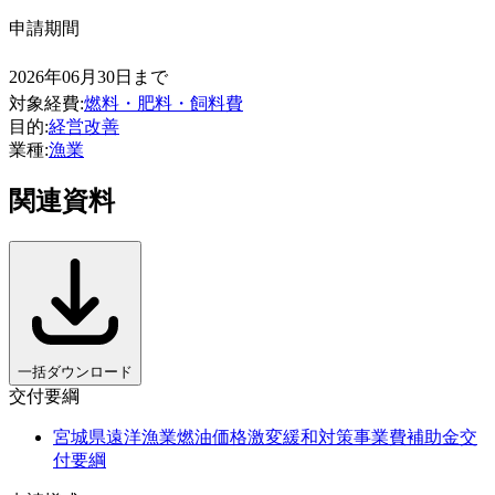
申請期間
2026年06月30日まで
対象経費
:
燃料・肥料・飼料費
目的
:
経営改善
業種
:
漁業
関連資料
一括ダウンロード
交付要綱
宮城県遠洋漁業燃油価格激変緩和対策事業費補助金交
付要綱