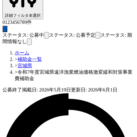
詳細フィルタ
未選択
0
1
2
3
4
5
6
7
8
9
件
ステータス: 公募中
ステータス: 公募予定
ステータス: 期
間情報なし
ホーム
>
補助金一覧
>
宮城県
>
令和7年度宮城県遠洋漁業燃油価格激変緩和対策事業
費補助金
公募終了
掲載日:
2026年5月19日
更新日:
2026年6月1日