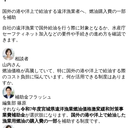
国外の港や洋上で給油する遠洋漁業者へ、燃油購入費の一部
を補助
自社の遠洋漁業で国外給油を行う際に対象となるか、水産庁
セーフティネット加入などの要件や手続きの進め方を確認で
きます。
相談者
山内さん
燃油価格が高騰していて、特に国外の港や洋上で給油する際
のコスト負担に悩んでいます。何か活用できる制度はありま
すか。
補助金フラッシュ
編集部 篠原
それなら
令和7年度宮城県遠洋漁業燃油価格激変緩和対策事
業費補助金
が選択肢になります。
国外の港や洋上で給油した
漁業用燃油の購入費の一部
を補助する制度です。