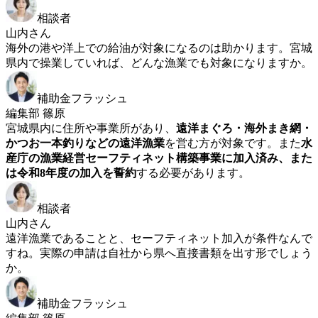
相談者
山内さん
海外の港や洋上での給油が対象になるのは助かります。宮城
県内で操業していれば、どんな漁業でも対象になりますか。
補助金フラッシュ
編集部 篠原
宮城県内に住所や事業所があり、
遠洋まぐろ・海外まき網・
かつお一本釣りなどの遠洋漁業
を営む方が対象です。また
水
産庁の漁業経営セーフティネット構築事業に加入済み、また
は令和8年度の加入を誓約
する必要があります。
相談者
山内さん
遠洋漁業であることと、セーフティネット加入が条件なんで
すね。実際の申請は自社から県へ直接書類を出す形でしょう
か。
補助金フラッシュ