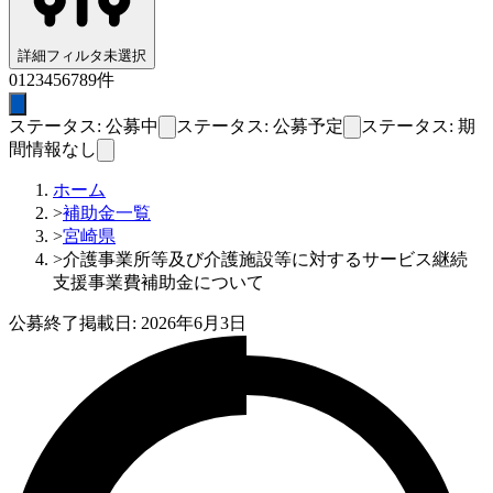
詳細フィルタ
未選択
0
1
2
3
4
5
6
7
8
9
件
ステータス: 公募中
ステータス: 公募予定
ステータス: 期
間情報なし
ホーム
>
補助金一覧
>
宮崎県
>
介護事業所等及び介護施設等に対するサービス継続
支援事業費補助金について
公募終了
掲載日:
2026年6月3日