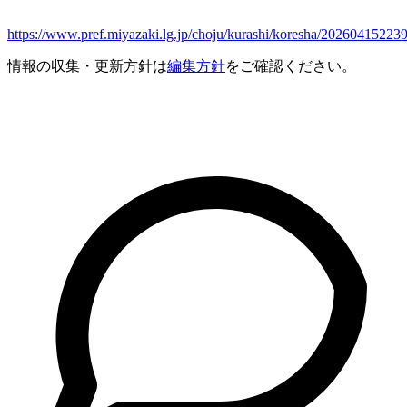
https://www.pref.miyazaki.lg.jp/choju/kurashi/koresha/20260415223
情報の収集・更新方針は
編集方針
をご確認ください。