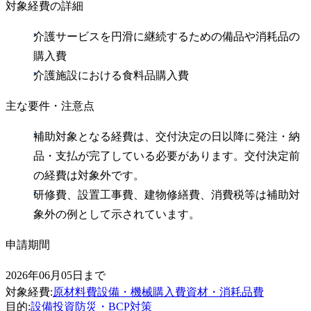
対象経費の詳細
介護サービスを円滑に継続するための備品や消耗品の
購入費
介護施設における食料品購入費
主な要件・注意点
補助対象となる経費は、交付決定の日以降に発注・納
品・支払が完了している必要があります。交付決定前
の経費は対象外です。
研修費、設置工事費、建物修繕費、消費税等は補助対
象外の例として示されています。
申請期間
2026年06月05日まで
対象経費
:
原材料費
設備・機械購入費
資材・消耗品費
目的
:
設備投資
防災・BCP対策