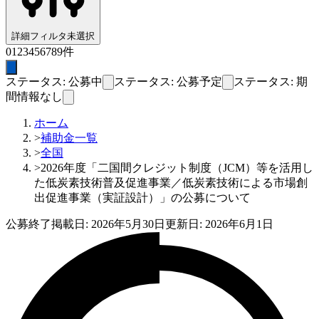
詳細フィルタ
未選択
0
1
2
3
4
5
6
7
8
9
件
ステータス: 公募中
ステータス: 公募予定
ステータス: 期
間情報なし
ホーム
>
補助金一覧
>
全国
>
2026年度「二国間クレジット制度（JCM）等を活用し
た低炭素技術普及促進事業／低炭素技術による市場創
出促進事業（実証設計）」の公募について
公募終了
掲載日:
2026年5月30日
更新日:
2026年6月1日