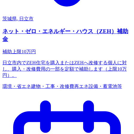
茨城県, 日立市
ネット・ゼロ・エネルギー・ハウス（ZEH）補助
金
補助上限
10
万円
日立市内でZEH住宅を購入またはZEHへ改修する個人に対
し、購入・改修費用の一部を定額で補助します（上限10万
円）。
環境・省エネ
建物・工事・改修費
再エネ設備・蓄電池等