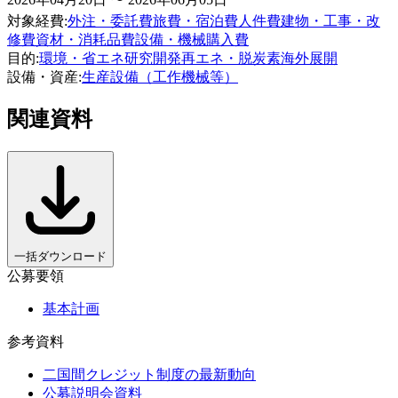
対象経費
:
外注・委託費
旅費・宿泊費
人件費
建物・工事・改
修費
資材・消耗品費
設備・機械購入費
目的
:
環境・省エネ
研究開発
再エネ・脱炭素
海外展開
設備・資産
:
生産設備（工作機械等）
関連資料
一括ダウンロード
公募要領
基本計画
参考資料
二国間クレジット制度の最新動向
公募説明会資料