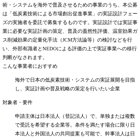
術・システムを海外で普及させるための事業のうち、本公募
は「低炭素技術による市場創出促進事業」の実証設計フェー
ズの実施者を委託で募集するものです。実証設計では実証事
業に必要な実証計画の策定、普及の蓋然性評価、温室効果ガ
ス削減効果の定量化手法（JCM方法論等）の検討などを行
い、外部有識者とNEDOによる評価の上で実証事業への移行
判断がなされます。
こんな事業者におすすめ
海外で日本の低炭素技術・システムの実証展開を目指
し、実証計画や普及戦略の策定を行いたい企業
対象者・要件
申請主体は日本法人（登記法人）で、単独または複数
で受託を希望する企業等。条件を満たす場合に限り日
本法人と外国法人の共同提案も可能で、幹事法人は日