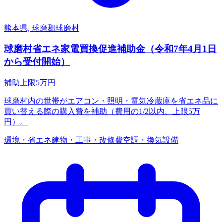
熊本県, 球磨郡球磨村
球磨村省エネ家電買換促進補助金（令和7年4月1日
から受付開始）
補助上限
5
万円
球磨村内の世帯がエアコン・照明・電気冷蔵庫を省エネ品に
買い替える際の購入費を補助（費用の1/2以内、上限5万
円）。
環境・省エネ
建物・工事・改修費
空調・換気設備