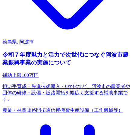
徳島県, 阿波市
令和７年度魅力と活力で次世代につなぐ阿波市農
業振興事業の実施について
補助上限
100
万円
担い手育成・先進技術導入・6次化など、阿波市の農業者や
団体の研修・設備・販路開拓を幅広く支援する補助事業で
す。
農業・林業
販路開拓
通信運搬費
生産設備（工作機械等）