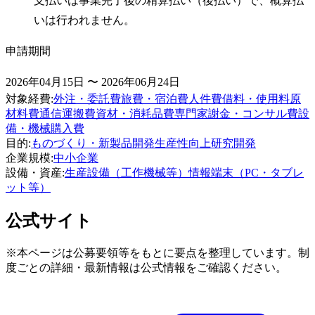
支払いは事業完了後の精算払い（後払い）で、概算払
いは行われません。
申請期間
2026年04月15日 〜 2026年06月24日
対象経費
:
外注・委託費
旅費・宿泊費
人件費
借料・使用料
原
材料費
通信運搬費
資材・消耗品費
専門家謝金・コンサル費
設
備・機械購入費
目的
:
ものづくり・新製品開発
生産性向上
研究開発
企業規模
:
中小企業
設備・資産
:
生産設備（工作機械等）
情報端末（PC・タブレ
ット等）
公式サイト
※本ページは公募要領等をもとに要点を整理しています。制
度ごとの詳細・最新情報は公式情報をご確認ください。