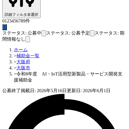
詳細フィルタ
未選択
0
1
2
3
4
5
6
7
8
9
件
ステータス: 公募中
ステータス: 公募予定
ステータス: 期
間情報なし
ホーム
>
補助金一覧
>
大阪府
>
大阪市
>
令和8年度 AI・IoT活用型新製品・サービス開発支
援補助金
公募終了
掲載日:
2026年5月16日
更新日:
2026年6月1日