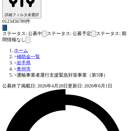
詳細フィルタ
未選択
0
1
2
3
4
5
6
7
8
9
件
ステータス: 公募中
ステータス: 公募予定
ステータス: 期
間情報なし
ホーム
>
補助金一覧
>
岩手県
>
奥州市
>
運輸事業者運行支援緊急対策事業（第5弾）
公募終了
掲載日:
2026年4月20日
更新日:
2026年6月1日