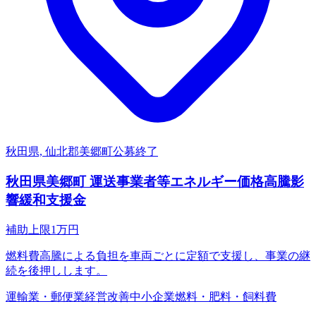
秋田県, 仙北郡美郷町
公募終了
秋田県美郷町 運送事業者等エネルギー価格高騰影
響緩和支援金
補助上限
1
万円
燃料費高騰による負担を車両ごとに定額で支援し、事業の継
続を後押しします。
運輸業・郵便業
経営改善
中小企業
燃料・肥料・飼料費