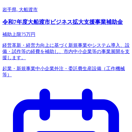
岩手県, 大船渡市
令和7年度大船渡市ビジネス拡大支援事業補助金
補助上限
75
万円
経営革新・経営力向上に基づく新規事業やシステム導入、設
備・試作等の経費を補助し、市内中小企業等の事業展開を支
援します。
起業・新規事業
中小企業
外注・委託費
生産設備（工作機械
等）