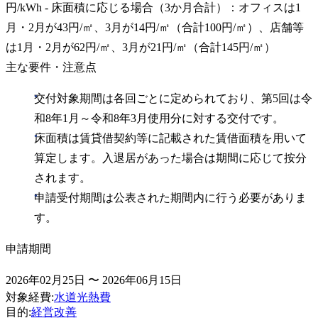
円/kWh - 床面積に応じる場合（3か月合計）：オフィスは1
月・2月が43円/㎡、3月が14円/㎡（合計100円/㎡）、店舗等
は1月・2月が62円/㎡、3月が21円/㎡（合計145円/㎡）
主な要件・注意点
交付対象期間は各回ごとに定められており、第5回は令
和8年1月～令和8年3月使用分に対する交付です。
床面積は賃貸借契約等に記載された賃借面積を用いて
算定します。入退居があった場合は期間に応じて按分
されます。
申請受付期間は公表された期間内に行う必要がありま
す。
申請期間
2026年02月25日 〜 2026年06月15日
対象経費
:
水道光熱費
目的
:
経営改善