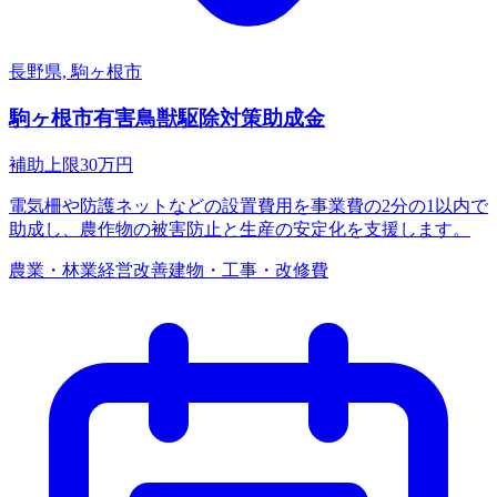
長野県, 駒ヶ根市
駒ヶ根市有害鳥獣駆除対策助成金
補助上限
30
万円
電気柵や防護ネットなどの設置費用を事業費の2分の1以内で
助成し、農作物の被害防止と生産の安定化を支援します。
農業・林業
経営改善
建物・工事・改修費