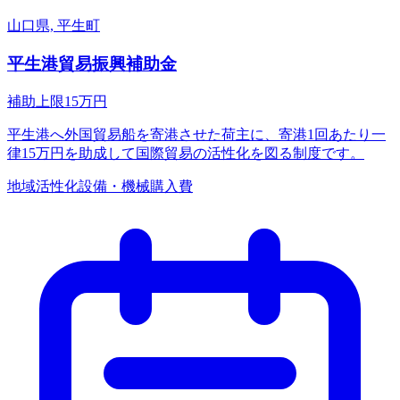
山口県, 平生町
平生港貿易振興補助金
補助上限
15
万円
平生港へ外国貿易船を寄港させた荷主に、寄港1回あたり一
律15万円を助成して国際貿易の活性化を図る制度です。
地域活性化
設備・機械購入費