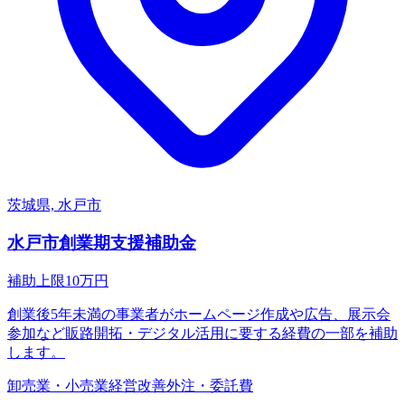
茨城県, 水戸市
水戸市創業期支援補助金
補助上限
10
万円
創業後5年未満の事業者がホームページ作成や広告、展示会
参加など販路開拓・デジタル活用に要する経費の一部を補助
します。
卸売業・小売業
経営改善
外注・委託費