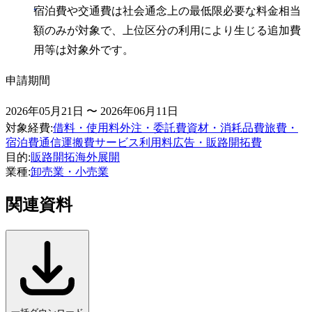
宿泊費や交通費は社会通念上の最低限必要な料金相当
額のみが対象で、上位区分の利用により生じる追加費
用等は対象外です。
申請期間
2026年05月21日 〜 2026年06月11日
対象経費
:
借料・使用料
外注・委託費
資材・消耗品費
旅費・
宿泊費
通信運搬費
サービス利用料
広告・販路開拓費
目的
:
販路開拓
海外展開
業種
:
卸売業・小売業
関連資料