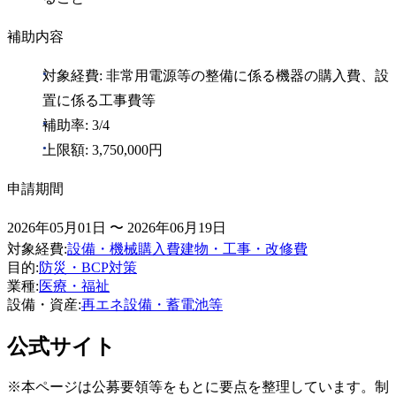
補助内容
対象経費: 非常用電源等の整備に係る機器の購入費、設
置に係る工事費等
補助率: 3/4
上限額: 3,750,000円
申請期間
2026年05月01日 〜 2026年06月19日
対象経費
:
設備・機械購入費
建物・工事・改修費
目的
:
防災・BCP対策
業種
:
医療・福祉
設備・資産
:
再エネ設備・蓄電池等
公式サイト
※本ページは公募要領等をもとに要点を整理しています。制