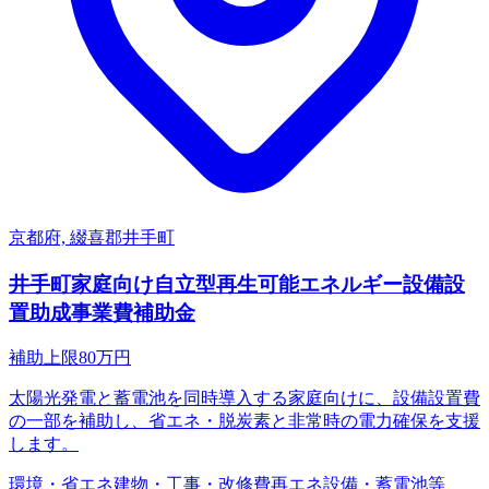
京都府, 綴喜郡井手町
井手町家庭向け自立型再生可能エネルギー設備設
置助成事業費補助金
補助上限
80
万円
太陽光発電と蓄電池を同時導入する家庭向けに、設備設置費
の一部を補助し、省エネ・脱炭素と非常時の電力確保を支援
します。
環境・省エネ
建物・工事・改修費
再エネ設備・蓄電池等