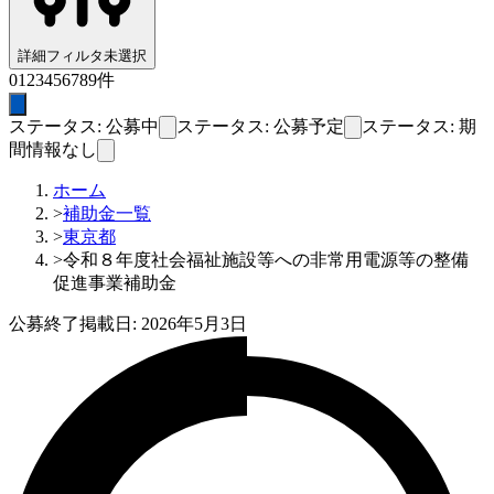
詳細フィルタ
未選択
0
1
2
3
4
5
6
7
8
9
件
ステータス: 公募中
ステータス: 公募予定
ステータス: 期
間情報なし
ホーム
>
補助金一覧
>
東京都
>
令和８年度社会福祉施設等への非常用電源等の整備
促進事業補助金
公募終了
掲載日:
2026年5月3日