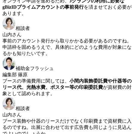
オンライン申請を進めるため、
Jグランツの利用に必要な
gBizIDプライムアカウントの事前発行
を済ませておく必要が
あります。
相談者
山内さん
事前のアカウント発行から取りかかる必要があるのですね。
申請枠を固めるうえで、具体的にどのような費用が対象にな
るかも知りたいです。
補助金フラッシュ
編集部 篠原
ブースの準備費用に関しては、
小間内装飾委託費や什器等の
リース代、光熱水費、ポスター等の印刷委託費
が資材費の対
象として認められます。
相談者
山内さん
ブース装飾や什器のリースだけでなく印刷費まで資材費に入
るのですね。出展に合わせて出す広告費も同じように見込ん
でよいのでしょうか。