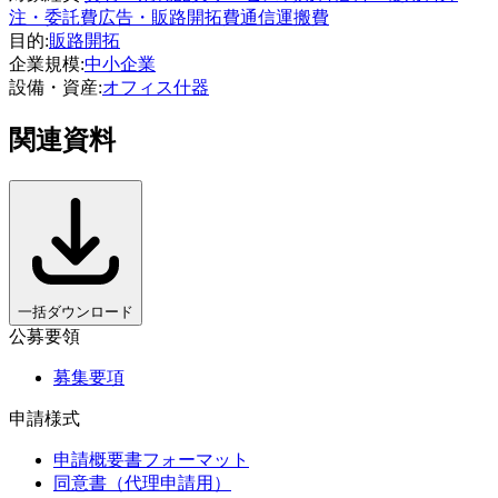
注・委託費
広告・販路開拓費
通信運搬費
目的
:
販路開拓
企業規模
:
中小企業
設備・資産
:
オフィス什器
関連資料
一括ダウンロード
公募要領
募集要項
申請様式
申請概要書フォーマット
同意書（代理申請用）