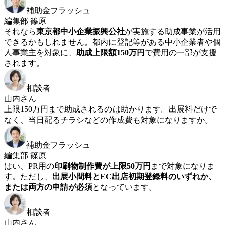
補助金フラッシュ
編集部 篠原
それなら
東京都中小企業振興公社
が実施する助成事業が活用
できるかもしれません。都内に登記等がある中小企業者や個
人事業主を対象に、
助成上限額150万円
で費用の一部が支援
されます。
相談者
山内さん
上限150万円まで助成されるのは助かります。出展料だけで
なく、当日配るチラシなどの作成費も対象になりますか。
補助金フラッシュ
編集部 篠原
はい、PR用の
印刷物制作費が上限50万円
まで対象になりま
す。ただし、
出展小間料とEC出店初期登録料のいずれか、
または両方の申請が必須
となっています。
相談者
山内さん