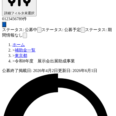
詳細フィルタ
未選択
0
1
2
3
4
5
6
7
8
9
件
ステータス: 公募中
ステータス: 公募予定
ステータス: 期
間情報なし
ホーム
>
補助金一覧
>
東京都
>
令和8年度 展示会出展助成事業
公募終了
掲載日:
2026年4月2日
更新日:
2026年6月1日