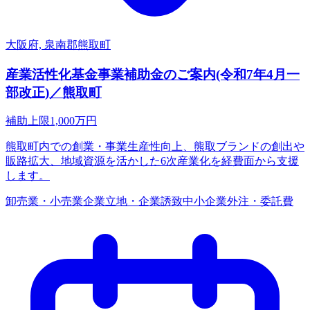
大阪府, 泉南郡熊取町
産業活性化基金事業補助金のご案内(令和7年4月一
部改正)／熊取町
補助上限
1,000
万円
熊取町内での創業・事業生産性向上、熊取ブランドの創出や
販路拡大、地域資源を活かした6次産業化を経費面から支援
します。
卸売業・小売業
企業立地・企業誘致
中小企業
外注・委託費