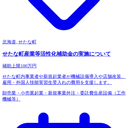
北海道, せたな町
せたな町産業等活性化補助金の実施について
補助上限
100
万円
せたな町内事業者や新規起業者が機械設備導入や店舗改装、
雇用・外国人技能実習生受入れの費用を支援します。
卸売業・小売業
起業・新規事業
外注・委託費
生産設備（工作
機械等）