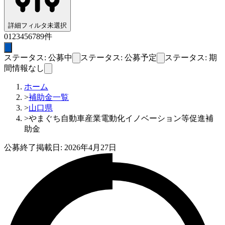
詳細フィルタ
未選択
0
1
2
3
4
5
6
7
8
9
件
ステータス: 公募中
ステータス: 公募予定
ステータス: 期
間情報なし
ホーム
>
補助金一覧
>
山口県
>
やまぐち自動車産業電動化イノベーション等促進補
助金
公募終了
掲載日:
2026年4月27日