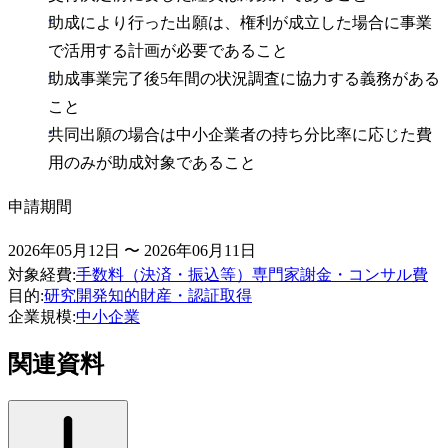
助成により行った出願は、権利が成立した場合に事業
で活用する計画が必要であること
助成事業完了後5年間の状況調査に協力する義務がある
こと
共同出願の場合は中小企業者の持ち分比率に応じた費
用のみが助成対象であること
申請期間
2026年05月12日 〜 2026年06月11日
対象経費
:
手数料（決済・振込等）
専門家謝金・コンサル費
目的
:
研究開発
知的財産・認証取得
企業規模
:
中小企業
関連資料