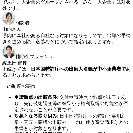
であり、大企業のグループとされる「みなし大企業」は対象
外です。
相談者
山内さん
県内に本社がある自社なら対象になりそうです。出願の手続
きを進める際、名義などについて指定はありますか。
補助金フラッシュ
編集部 篠原
手続きでは、
日本国特許庁への出願人名義が中小企業者であ
ること
が求められます。
この制度の要点
申請時点の出願条件
:
交付申請時点で出願が未了であ
り、先行技術調査等の結果から権利取得の可能性が否
定されないことが必要です。
対象となる取り組み
:
日本国特許庁への特許・実用新
案・意匠・商標の出願や、これに伴う審査請求などの
手続きが対象となります。