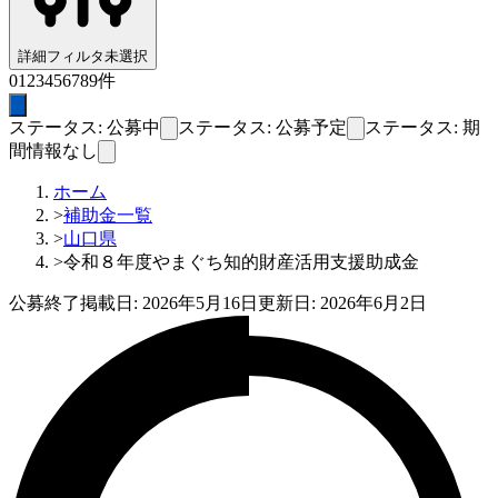
詳細フィルタ
未選択
0
1
2
3
4
5
6
7
8
9
件
ステータス: 公募中
ステータス: 公募予定
ステータス: 期
間情報なし
ホーム
>
補助金一覧
>
山口県
>
令和８年度やまぐち知的財産活用支援助成金
公募終了
掲載日:
2026年5月16日
更新日:
2026年6月2日