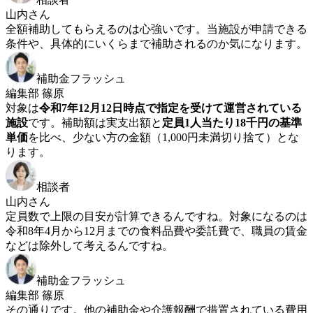
山内さん
全額補助してもらえるのは心強いです。当施設が申請できる
条件や、具体的にいくらまで補助されるのか気になります。
補助金フラッシュ
編集部 篠原
対象は
令和7年12月12日時点で指定を受けて運営されている
施設
です。補助額は実支出額と
定員1人当たり18千円の基準
単価
を比べ、少ない方の金額（1,000円未満切り捨て）とな
ります。
相談者
山内さん
定員数で上限の目安が計算できるんですね。対象になるのは
令和8年4月から12月までの食料品費や委託費で、職員の賃金
などは除外して考えるんですね。
補助金フラッシュ
編集部 篠原
その通りです。他の補助金や介護報酬で措置されている費用