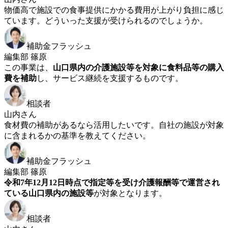
物価高で施設での食事提供にかかる費用が上がり負担に感じ
ています。どういった支援が受けられるのでしょうか。
補助金フラッシュ
編集部 篠原
この事業は、
山口県内の介護施設等を対象に食料品等の購入
費を補助
し、サービス継続を支援するものです。
相談者
山内さん
食材費の補助があるなら活用したいです。自社の施設が対象
に含まれるかの基準を教えてください。
補助金フラッシュ
編集部 篠原
令和7年12月12日時点で指定等を受け介護報酬等で運営され
ている山口県内の施設等
が対象となります。
相談者