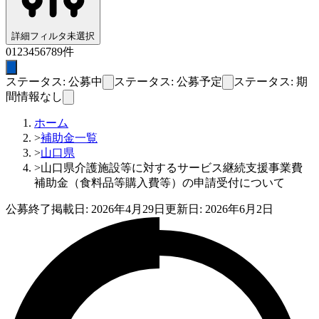
詳細フィルタ
未選択
0
1
2
3
4
5
6
7
8
9
件
ステータス: 公募中
ステータス: 公募予定
ステータス: 期
間情報なし
ホーム
>
補助金一覧
>
山口県
>
山口県介護施設等に対するサービス継続支援事業費
補助金（食料品等購入費等）の申請受付について
公募終了
掲載日:
2026年4月29日
更新日:
2026年6月2日