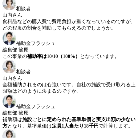
相談者
山内さん
食料品などの購入費で費用負担が重くなっているのですが、
どの程度の割合を補助してもらえるのでしょうか。
補助金フラッシュ
編集部 篠原
この事業の
補助率は10/10（100%）
となっています。
相談者
山内さん
全額補助されるのは心強いです。自社の施設で受け取れる上
限額はどのように決まるのですか。
補助金フラッシュ
編集部 篠原
補助額は
施設ごとに定められた基準単価と実支出額の少ない
方
となり、基準単価は
定員1人当たり18千円
で計算します。