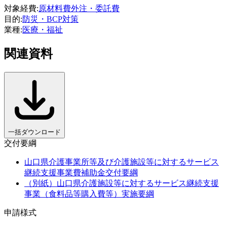
対象経費
:
原材料費
外注・委託費
目的
:
防災・BCP対策
業種
:
医療・福祉
関連資料
一括ダウンロード
交付要綱
山口県介護事業所等及び介護施設等に対するサービス
継続支援事業費補助金交付要綱
（別紙）山口県介護施設等に対するサービス継続支援
事業（食料品等購入費等）実施要綱
申請様式