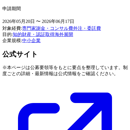
申請期間
2026年05月20日 〜 2026年06月17日
対象経費
:
専門家謝金・コンサル費
外注・委託費
目的
:
知的財産・認証取得
海外展開
企業規模
:
中小企業
公式サイト
※本ページは公募要領等をもとに要点を整理しています。制
度ごとの詳細・最新情報は公式情報をご確認ください。