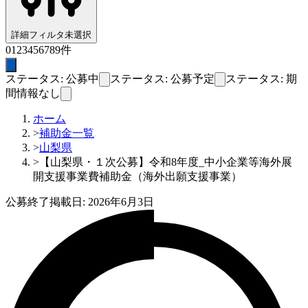
詳細フィルタ
未選択
0
1
2
3
4
5
6
7
8
9
件
ステータス: 公募中
ステータス: 公募予定
ステータス: 期
間情報なし
ホーム
>
補助金一覧
>
山梨県
>
【山梨県・１次公募】令和8年度_中小企業等海外展
開支援事業費補助金（海外出願支援事業）
公募終了
掲載日:
2026年6月3日