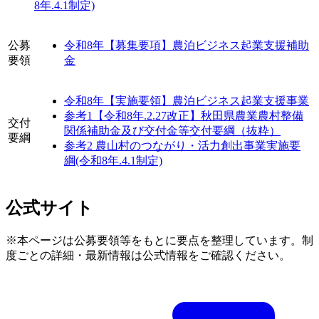
8年.4.1制定)
公募
令和8年【募集要項】農泊ビジネス起業支援補助
要領
金
令和8年【実施要領】農泊ビジネス起業支援事業
参考1【令和8年.2.27改正】秋田県農業農村整備
交付
関係補助金及び交付金等交付要綱（抜粋）
要綱
参考2 農山村のつながり・活力創出事業実施要
綱(令和8年.4.1制定)
公式サイト
※本ページは公募要領等をもとに要点を整理しています。制
度ごとの詳細・最新情報は公式情報をご確認ください。