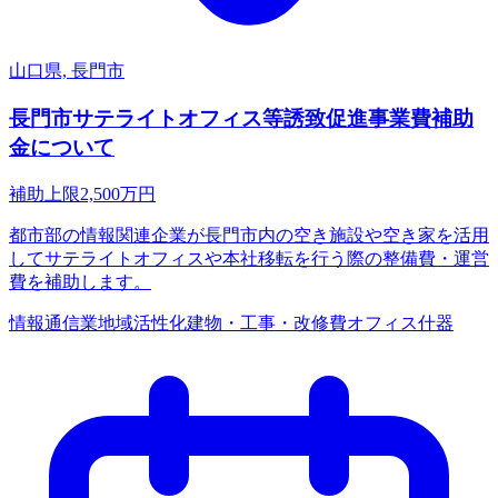
山口県, 長門市
長門市サテライトオフィス等誘致促進事業費補助
金について
補助上限
2,500
万円
都市部の情報関連企業が長門市内の空き施設や空き家を活用
してサテライトオフィスや本社移転を行う際の整備費・運営
費を補助します。
情報通信業
地域活性化
建物・工事・改修費
オフィス什器