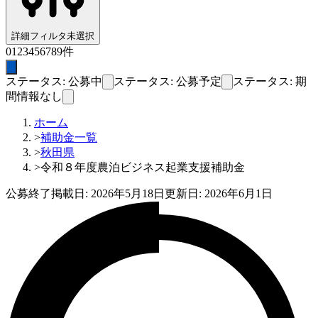
詳細フィルタ
未選択
0
1
2
3
4
5
6
7
8
9
件
ステータス: 公募中
ステータス: 公募予定
ステータス: 期
間情報なし
ホーム
>
補助金一覧
>
秋田県
>
令和８年度農泊ビジネス起業支援補助金
公募終了
掲載日:
2026年5月18日
更新日:
2026年6月1日