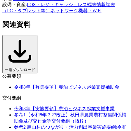
設備・資産
:
POS・レジ・キャッシュレス端末
情報端末
（PC・タブレット等）
ネットワーク機器・WiFi
関連資料
一括ダウンロード
公募要領
令和8年【募集要項】農泊ビジネス起業支援補助金
交付要綱
令和8年【実施要領】農泊ビジネス起業支援事業
参考1【令和8年.2.27改正】秋田県農業農村整備関係補
助金及び交付金等交付要綱（抜粋）
参考2 農山村のつながり・活力創出事業実施要綱(令和