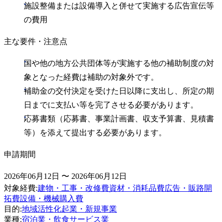
施設整備または設備導入と併せて実施する広告宣伝等
の費用
主な要件・注意点
国や他の地方公共団体等が実施する他の補助制度の対
象となった経費は補助の対象外です。
補助金の交付決定を受けた日以降に支出し、所定の期
日までに支払い等を完了させる必要があります。
応募書類（応募書、事業計画書、収支予算書、見積書
等）を添えて提出する必要があります。
申請期間
2026年06月12日 〜 2026年06月12日
対象経費
:
建物・工事・改修費
資材・消耗品費
広告・販路開
拓費
設備・機械購入費
目的
:
地域活性化
起業・新規事業
業種
:
宿泊業・飲食サービス業