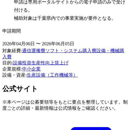
申請は専用ポータルサイトからの電子申請のみで受け
付ける。
補助対象は千葉県内での事業実施が要件となる。
申請期間
2026年04月06日 〜 2026年06月05日
対象経費
:
通信運搬費
ソフト・システム購入費
設備・機械購
入費
目的
:
設備投資
生産性向上
賃上げ
企業規模
:
中小企業
設備・資産
:
生産設備（工作機械等）
公式サイト
※本ページは公募要領等をもとに要点を整理しています。制
度ごとの詳細・最新情報は公式情報をご確認ください。