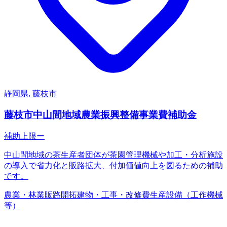
静岡県, 藤枝市
藤枝市中山間地域農業振興整備事業費補助金
補助上限
ー
中山間地域の茶生産者団体が茶園管理機械や加工・分析施設
の導入で省力化と販路拡大、付加価値向上を図るための補助
です。
農業・林業
販路開拓
建物・工事・改修費
生産設備（工作機械
等）