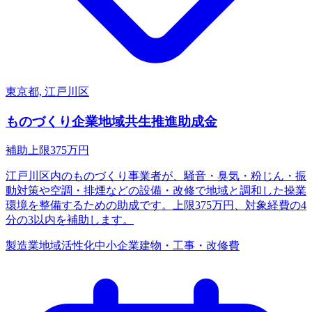
東京都, 江戸川区
ものづくり企業地域共生推進助成金
補助上限
375
万円
江戸川区内のものづくり事業者が、騒音・臭気・粉じん・振
動対策や空調・排煙などの設備・改修で地域と調和した操業
環境を整備するための助成です。上限375万円、対象経費の4
分の3以内を補助します。
製造業
地域活性化
中小企業
建物・工事・改修費