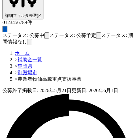
詳細フィルタ
未選択
0
1
2
3
4
5
6
7
8
9
件
ステータス: 公募中
ステータス: 公募予定
ステータス: 期
間情報なし
ホーム
>
補助金一覧
>
静岡県
>
御殿場市
>
農業者物価高騰重点支援事業
公募終了
掲載日:
2026年5月21日
更新日:
2026年6月1日