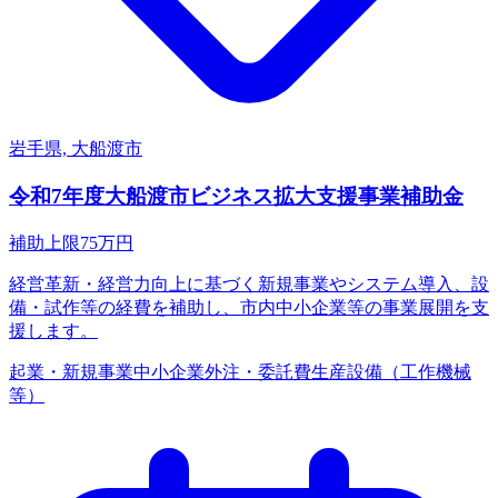
岩手県, 大船渡市
令和7年度大船渡市ビジネス拡大支援事業補助金
補助上限
75
万円
経営革新・経営力向上に基づく新規事業やシステム導入、設
備・試作等の経費を補助し、市内中小企業等の事業展開を支
援します。
起業・新規事業
中小企業
外注・委託費
生産設備（工作機械
等）