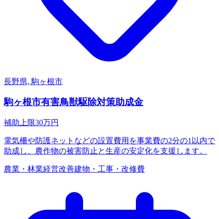
長野県, 駒ヶ根市
駒ヶ根市有害鳥獣駆除対策助成金
補助上限
30
万円
電気柵や防護ネットなどの設置費用を事業費の2分の1以内で
助成し、農作物の被害防止と生産の安定化を支援します。
農業・林業
経営改善
建物・工事・改修費