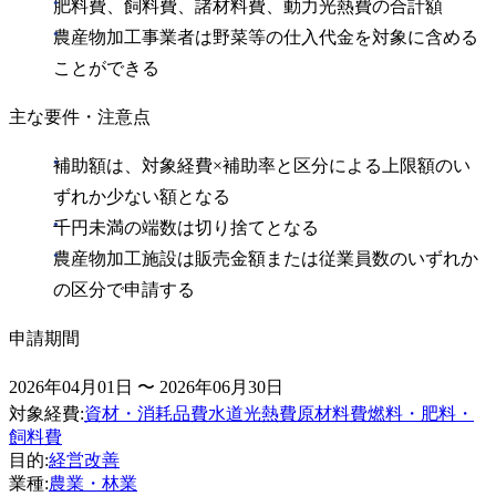
肥料費、飼料費、諸材料費、動力光熱費の合計額
農産物加工事業者は野菜等の仕入代金を対象に含める
ことができる
主な要件・注意点
補助額は、対象経費×補助率と区分による上限額のい
ずれか少ない額となる
千円未満の端数は切り捨てとなる
農産物加工施設は販売金額または従業員数のいずれか
の区分で申請する
申請期間
2026年04月01日 〜 2026年06月30日
対象経費
:
資材・消耗品費
水道光熱費
原材料費
燃料・肥料・
飼料費
目的
:
経営改善
業種
:
農業・林業