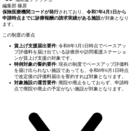
編集部 篠原
保険医療機関コードが発行
されており、
令和7年4月1日から
申請時点までに診療報酬の請求実績がある施設
が対象となり
ます。
この制度の要点
賃上げ支援届出要件
:
令和8年3月1日時点でベースアッ
プ評価料を届け出ている診療所や訪問看護ステーショ
ンが賃上げ支援の対象です。
特例対象の誓約要件
:
現在の制度でベースアップ評価料
を届け出られない施設であっても、令和8年6月1日時点
で改定後の評価料届出を誓約すれば対象となります。
対象施設の運営要件
:
廃院や廃止をしておらず、申請時
点で廃院や廃止の予定がない施設が対象となります。