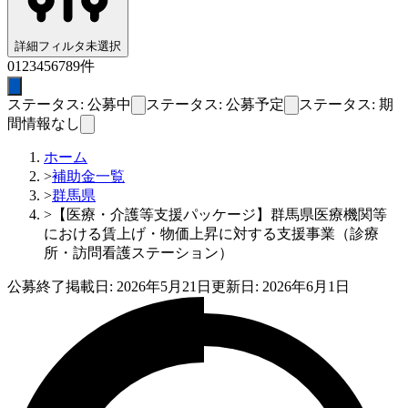
詳細フィルタ
未選択
0
1
2
3
4
5
6
7
8
9
件
ステータス: 公募中
ステータス: 公募予定
ステータス: 期
間情報なし
ホーム
>
補助金一覧
>
群馬県
>
【医療・介護等支援パッケージ】群馬県医療機関等
における賃上げ・物価上昇に対する支援事業（診療
所・訪問看護ステーション）
公募終了
掲載日:
2026年5月21日
更新日:
2026年6月1日