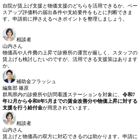
自院が賃上げ支援と物価支援のどちらを活用できるか、ベー
スアップ評価料の届出条件や支給要件をもとに判断できま
す。申請前に押さえるべきポイントを整理しましょう。
相談者
山内さん
物価高や人件費の上昇で診療所の運営が厳しく、スタッフの
賃上げも検討したいのですが、活用できる支援策はあります
か。
補助金フラッシュ
編集部 篠原
群馬県内の診療所や訪問看護ステーションを対象に、
令和7
年12月から令和8年5月までの賃金改善分や物価上昇に対する
支援を行う給付金
が用意されています。
相談者
山内さん
賃上げと物価高の双方に対応できるのは助かります。申請に