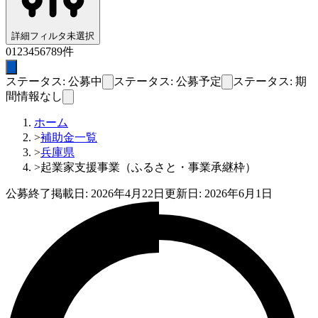
詳細フィルタ
未選択
0
1
2
3
4
5
6
7
8
9
件
ステータス: 公募中
ステータス: 公募予定
ステータス: 期
間情報なし
ホーム
>
補助金一覧
>
兵庫県
>
起業家支援事業（ふるさと・事業承継枠）
公募終了
掲載日:
2026年4月22日
更新日:
2026年6月1日