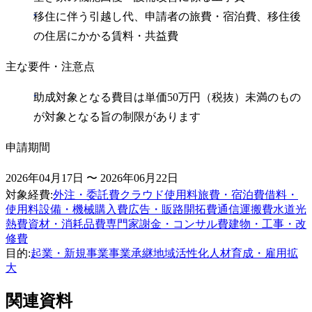
移住に伴う引越し代、申請者の旅費・宿泊費、移住後
の住居にかかる賃料・共益費
主な要件・注意点
助成対象となる費目は単価50万円（税抜）未満のもの
が対象となる旨の制限があります
申請期間
2026年04月17日 〜 2026年06月22日
対象経費
:
外注・委託費
クラウド使用料
旅費・宿泊費
借料・
使用料
設備・機械購入費
広告・販路開拓費
通信運搬費
水道光
熱費
資材・消耗品費
専門家謝金・コンサル費
建物・工事・改
修費
目的
:
起業・新規事業
事業承継
地域活性化
人材育成・雇用拡
大
関連資料