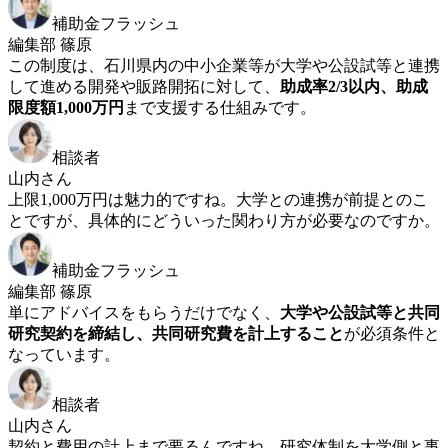
補助金フラッシュ
編集部 篠原
この制度は、石川県内の中小企業等が大学や公設試等と連携
して進める開発や販路開拓に対して、
助成率2/3以内、助成
限度額1,000万円
まで支援する仕組みです。
相談者
山内さん
上限1,000万円は魅力的ですね。大学との連携が前提とのこ
とですが、具体的にどういった関わり方が必要なのですか。
補助金フラッシュ
編集部 篠原
単にアドバイスをもらうだけでなく、
大学や公設試等と共同
研究契約を締結し、共同研究費を計上すること
が必須条件と
なっています。
相談者
山内さん
契約と費用の計上まで要るんですね。研究体制を大学側と事