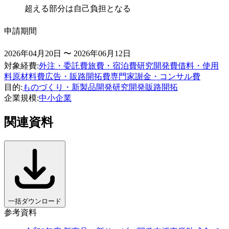
超える部分は自己負担となる
申請期間
2026年04月20日 〜 2026年06月12日
対象経費
:
外注・委託費
旅費・宿泊費
研究開発費
借料・使用
料
原材料費
広告・販路開拓費
専門家謝金・コンサル費
目的
:
ものづくり・新製品開発
研究開発
販路開拓
企業規模
:
中小企業
関連資料
一括ダウンロード
参考資料