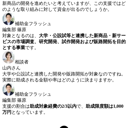
新商品の開発を進めたいと考えていますが、この支援ではど
のような取り組みに対して資金が出るのでしょうか。
補助金フラッシュ
編集部 篠原
対象となるのは、
大学・公設試等と連携した新商品・新サー
ビスの市場調査、研究開発、試作開発および販路開拓を目的
とする事業
です。
相談者
山内さん
大学や公設試と連携した開発や販路開拓が対象なのですね。
実際に助成される金額や率はどのように決まりますか。
補助金フラッシュ
編集部 篠原
支援の割合は
助成対象経費の2/3以内
で、
助成限度額は1,000
万円
となっています。