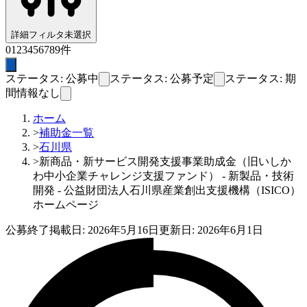
詳細フィルタ
未選択
0
1
2
3
4
5
6
7
8
9
件
ステータス: 公募中
ステータス: 公募予定
ステータス: 期
間情報なし
ホーム
>
補助金一覧
>
石川県
>
新商品・新サービス開発支援事業助成金（旧いしか
わ中小企業チャレンジ支援ファンド） - 新製品・技術
開発 - 公益財団法人石川県産業創出支援機構（ISICO）
ホームページ
公募終了
掲載日:
2026年5月16日
更新日:
2026年6月1日