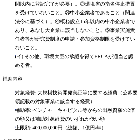
間以内に登記完了が必要）。②環境省の指名停止措置
を受けていないこと。③中小企業者であること（関連
法令に基づく）。④概ね設立15年以内の中小企業者で
あり、みなし大企業に該当しないこと。⑤事業実施責
任者等が研究費制度の申請・参加資格制限を受けてい
ないこと。
(イ) その他、環境大臣の承認を得てERCAが適当と認
める者。
補助内容
対象経費: 大規模技術開発実証等に要する経費（公募要
領記載の対象事業に該当する経費）
補助率: ベンチャーキャピタル等からの出融資額の2倍
の額又は補助対象経費のいずれか低い額
上限額: 400,000,000円（総額、1億円/年）