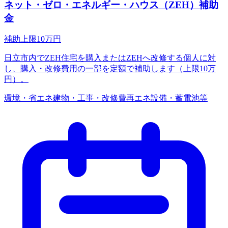
ネット・ゼロ・エネルギー・ハウス（ZEH）補助
金
補助上限
10
万円
日立市内でZEH住宅を購入またはZEHへ改修する個人に対
し、購入・改修費用の一部を定額で補助します（上限10万
円）。
環境・省エネ
建物・工事・改修費
再エネ設備・蓄電池等