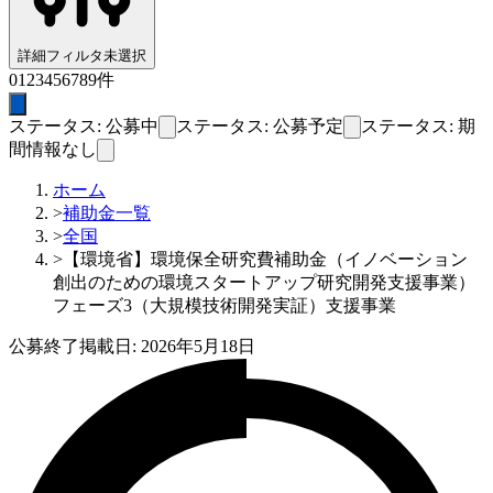
詳細フィルタ
未選択
0
1
2
3
4
5
6
7
8
9
件
ステータス: 公募中
ステータス: 公募予定
ステータス: 期
間情報なし
ホーム
>
補助金一覧
>
全国
>
【環境省】環境保全研究費補助金（イノベーション
創出のための環境スタートアップ研究開発支援事業）
フェーズ3（大規模技術開発実証）支援事業
公募終了
掲載日:
2026年5月18日