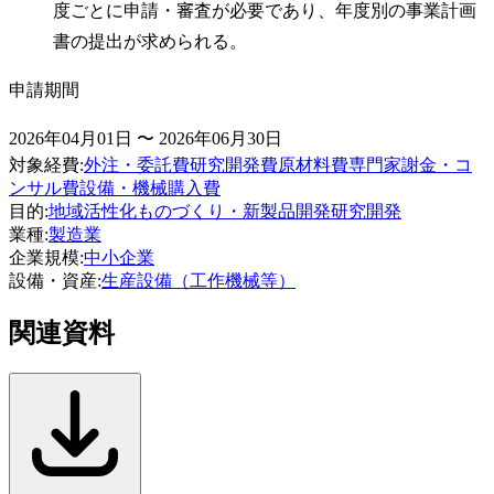
度ごとに申請・審査が必要であり、年度別の事業計画
書の提出が求められる。
申請期間
2026年04月01日 〜 2026年06月30日
対象経費
:
外注・委託費
研究開発費
原材料費
専門家謝金・コ
ンサル費
設備・機械購入費
目的
:
地域活性化
ものづくり・新製品開発
研究開発
業種
:
製造業
企業規模
:
中小企業
設備・資産
:
生産設備（工作機械等）
関連資料